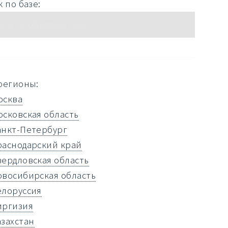
 по базе:
регионы:
осква
осковская область
анкт-Петербург
раснодарский край
вердловская область
овосибирская область
елоруссия
иргизия
азахстан