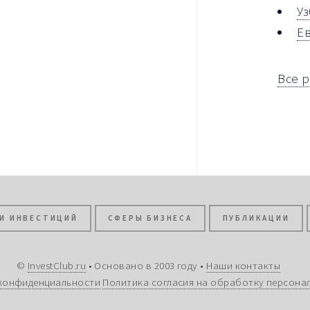
У
Е
Все 
И ИНВЕСТИЦИЙ
СФЕРЫ БИЗНЕСА
ПУБЛИКАЦИИ
©
InvestClub.ru
• Основано в 2003 году •
Наши контакты
конфиденциальности
Политика согласия на обработку персона