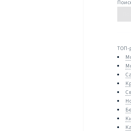
Поиск
ТОП-
М
М
С
К
С
Н
Б
К
К