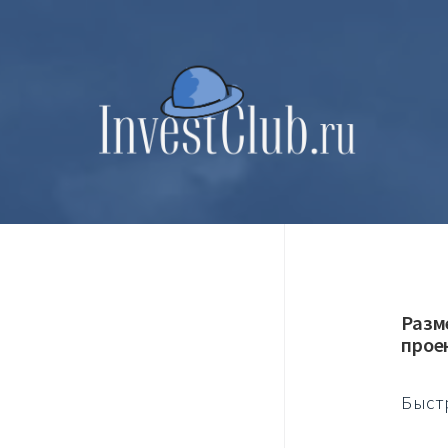
Разм
прое
Быст