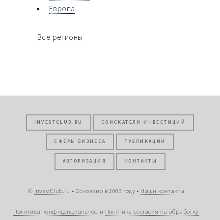
Европа
Все регионы
INVESTCLUB.RU
СОИСКАТЕЛИ ИНВЕСТИЦИЙ
СФЕРЫ БИЗНЕСА
ПУБЛИКАЦИИ
АВТОРИЗАЦИЯ
КОНТАКТЫ
©
InvestClub.ru
• Основано в 2003 году •
Наши контакты
Политика конфиденциальности
Политика согласия на обработку