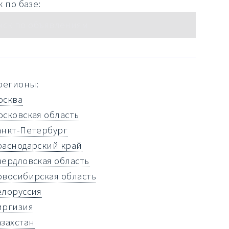
 по базе:
регионы:
осква
осковская область
анкт-Петербург
раснодарский край
вердловская область
овосибирская область
елоруссия
иргизия
азахстан