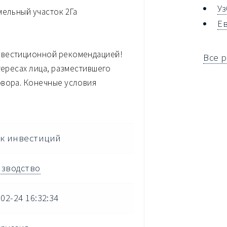
У
мельный участок 2Га
Е
нвестиционной рекомендацией!
Все 
тересах лица, разместившего
овора. Конечные условия
к инвестиций
зводство
02-24 16:32:34