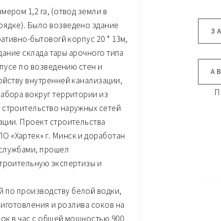
ером 1,2 га, (отвод земли в
ядке). Было возведено здание
З
ративно-бытовогй корпус 20 * 13м,
здание склада тары арочного типа
рпусе по возведению стен и
А
ойству внутренней канализации,
П
абора вокруг территории из
 строительство наружных сетей
ации. Проект строительства
 «Хартек» г. Минск и доработан
 службами, прошел
строительную экспертизы и
 по производству белой водки,
приготовления и розлива соков на
лок в час с общей мощностью 900