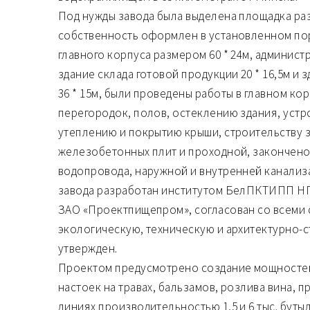
Под нужды завода была выделена площадка разм
собственность оформлен в установленном пор
главного корпуса размером 60 * 24м, админист
здание склада готовой продукции 20 * 16,5м и 
36 * 15м, были проведены работы в главном ко
перегородок, полов, остеклению здания, устр
утеплению и покрытию крыши, строительству з
железобетонных плит и проходной, закончено
водопровода, наружной и внутренней канализ
завода разработан институтом БелПКТИПП НПО
ЗАО «Проектпищепром», согласован со всеми
экологическую, техническую и архитектурно-
утвержден.
Проектом предусмотрено создание мощностей
настоек на травах, бальзамов, розлива вина, 
линиях производительностью 1,5 и 6 тыс. буты