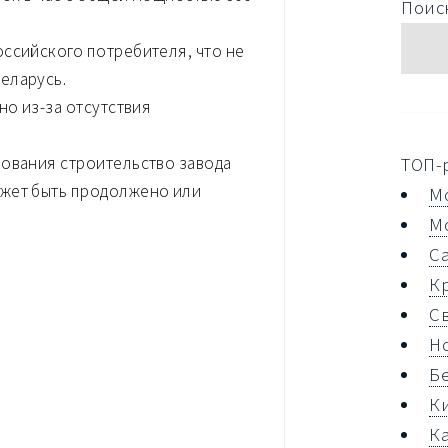
Поиск
ссийского потребителя, что не
еларусь.
но из-за отсутствия
рования строительство завода
ТОП-
ожет быть продолжено или
М
М
С
К
С
Н
Б
К
К