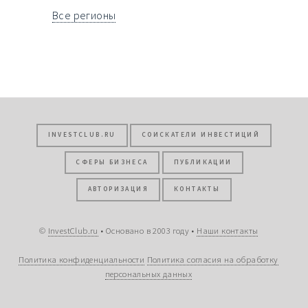
Все регионы
INVESTCLUB.RU
СОИСКАТЕЛИ ИНВЕСТИЦИЙ
СФЕРЫ БИЗНЕСА
ПУБЛИКАЦИИ
АВТОРИЗАЦИЯ
КОНТАКТЫ
©
InvestClub.ru
• Основано в 2003 году •
Наши контакты
Политика конфиденциальности
Политика согласия на обработку
персональных данных