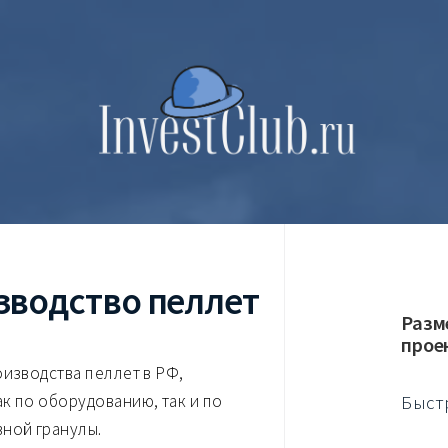
зводство пеллет
Разм
прое
оизводства пеллет в РФ,
к по оборудованию, так и по
Быст
вной гранулы.