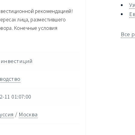
У
нвестиционной рекомендацией!
Е
тересах лица, разместившего
овора. Конечные условия
Все 
 инвестиций
водство
2-11 01:07:00
уссия
/
Москва