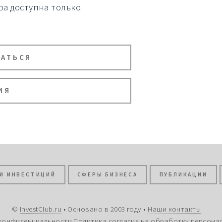
а доступна только
ВАТЬСЯ
ИЯ
И ИНВЕСТИЦИЙ
СФЕРЫ БИЗНЕСА
ПУБЛИКАЦИИ
©
InvestClub.ru
• Основано в 2003 году •
Наши контакты
конфиденциальности
Политика согласия на обработку персона