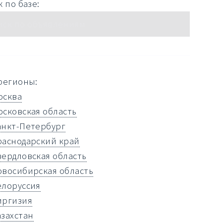
 по базе:
регионы:
осква
осковская область
анкт-Петербург
раснодарский край
вердловская область
овосибирская область
елоруссия
иргизия
азахстан