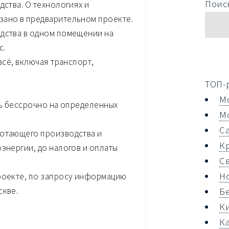
Поиск
дства. О технологиях и
зано в предварительном проекте.
одства в одном помещении на
с.
всё, включая транспорт,
ТОП-
М
сь бессрочно на определенных
М
С
ботающего производства и
К
энергии, до налогов и оплаты
С
Н
проекте, по запросу информацию
скве.
Б
К
К