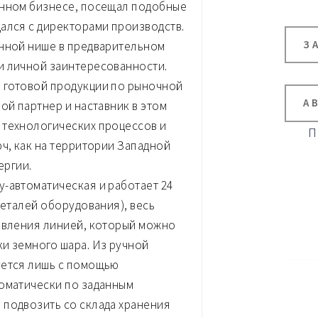
анном бизнесе, посещал подобные
ался с директорами производств.
З
анной нише в предварительном
и личной заинтересованности.
 готовой продукции по рыночной
А
ой партнер и наставник в этом
 технологических процессов и
П
юч, как на территории Западной
ергии.
-автоматическая и работает 24
деталей оборудования), весь
равления линией, который можно
и земного шара. Из ручной
уется лишь с помощью
томатически по заданным
 подвозить со склада хранения