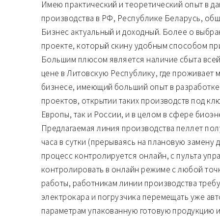
Имею практический и теоретический опыт в д
производства в РФ, Республике Беларусь, общ
Бизнес актуальный и доходный. Более о выбр
проекте, который скину удобным способом пр
Большим плюсом является наличие сбыта всей
цене в Литовскую Республику, где проживает м
бизнесе, имеющий больший опыт в разработке
проектов, открытии таких производств под кл
Европы, так и России, и в целом в сфере биоэн
Предлагаемая линия производства пеллет полу
часа в сутки (прерываясь на плановую замену 
процесс контролируется онлайн, с пульта уп
контролировать в онлайн режиме с любой точк
работы, работникам линии производства треб
электрокара и погрузчика перемещать уже ав
параметрам упакованную готовую продукцию и