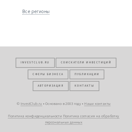
Все регионы
INVESTCLUB.RU
СОИСКАТЕЛИ ИНВЕСТИЦИЙ
СФЕРЫ БИЗНЕСА
ПУБЛИКАЦИИ
АВТОРИЗАЦИЯ
КОНТАКТЫ
©
InvestClub.ru
• Основано в 2003 году •
Наши контакты
Политика конфиденциальности
Политика согласия на обработку
персональных данных