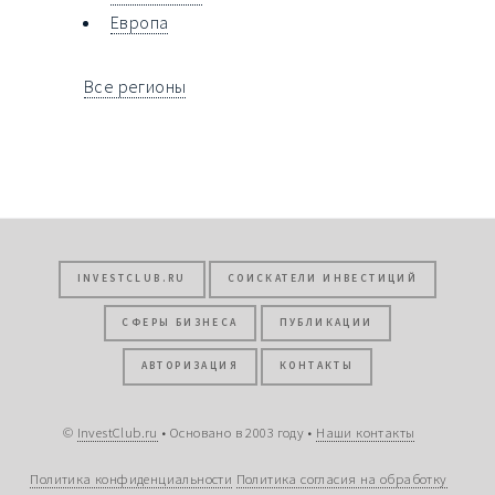
Европа
Все регионы
INVESTCLUB.RU
СОИСКАТЕЛИ ИНВЕСТИЦИЙ
СФЕРЫ БИЗНЕСА
ПУБЛИКАЦИИ
АВТОРИЗАЦИЯ
КОНТАКТЫ
©
InvestClub.ru
• Основано в 2003 году •
Наши контакты
Политика конфиденциальности
Политика согласия на обработку