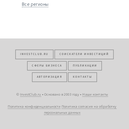
Все регионы
INVESTCLUB.RU
СОИСКАТЕЛИ ИНВЕСТИЦИЙ
СФЕРЫ БИЗНЕСА
ПУБЛИКАЦИИ
АВТОРИЗАЦИЯ
КОНТАКТЫ
©
InvestClub.ru
• Основано в 2003 году •
Наши контакты
Политика конфиденциальности
Политика согласия на обработку
персональных данных