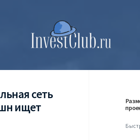
льная сеть
Разм
шн ищет
прое
Быст