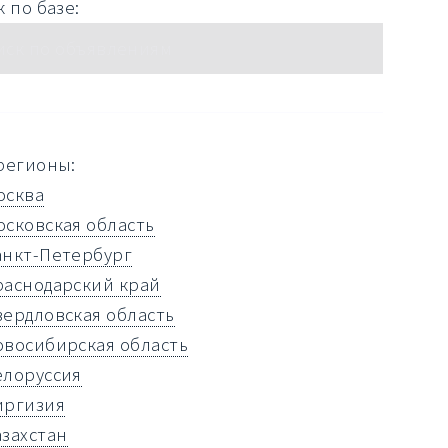
 по базе:
регионы:
осква
осковская область
анкт-Петербург
раснодарский край
вердловская область
овосибирская область
елоруссия
иргизия
азахстан