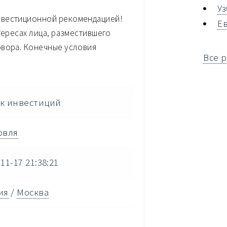
У
нвестиционной рекомендацией!
Е
тересах лица, разместившего
овора. Конечные условия
Все 
к инвестиций
овля
11-17 21:38:21
ия
/
Москва