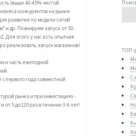
Поиск
ость (выше 40-45% чистой
бизнеса конкурентов на рынке.
 для развития по модели сетей
м" и др. Планируем запуск от 50-
2. Для этого у нас есть опытная
о реализовать запуск магазинов!
ТОП-
М
ии и часть ежегодной
М
лей.
С
 с первого года совместной
К
С
турой рынка и при инвестициях -
Н
от 5 до120 раз в течении 3-6 лет!
Б
К
К