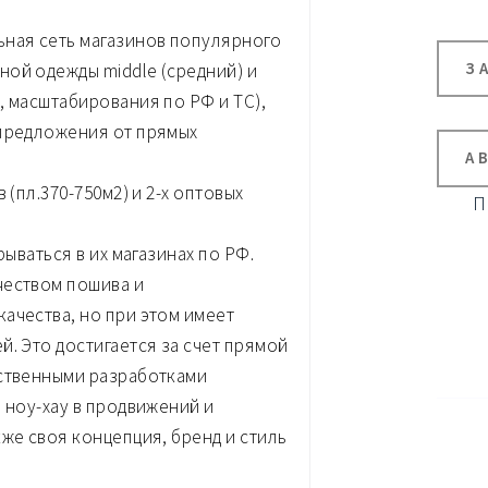
ьная сеть магазинов популярного
З
ой одежды middle (средний) и
, масштабирования по РФ и ТС),
 предложения от прямых
А
 (пл.370-750м2) и 2-х оптовых
П
рываться в их магазинах по РФ.
чеством пошива и
ачества, но при этом имеет
. Это достигается за счет прямой
бственными разработками
 ноу-хау в продвижений и
же своя концепция, бренд и стиль