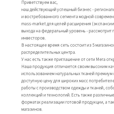
Приветствуем вас,
наш действующий успешный бизнес - регионал
и востребованного сегмента модной современн
mass-market для целей расширения (экспансии
выхода на федеральный уровень - рассмотрит
инвесторов.
В настоящее время сеть состоит из 5 магазинов
распределительных центра.
У нас есть также приглашение от сети Мега отк
Наша продукция отличается своим высоким ка
использованием натуральных тканей премиум к
доступную цену для широких масс потребителей
работы с производством одежды и тканей, со
коллекций и технологий. Есть также различные
форматах реализации готовой продукции, а так
магазинов.