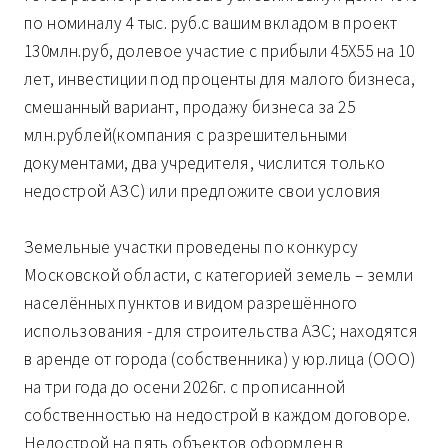
по номиналу 4 тыс. руб.с вашим вкладом в проект
130млн.руб, долевое участие с прибыли 45Х55 на 10
лет, инвестиции под проценты для малого бизнеса,
смешанный вариант, продажу бизнеса за 25
млн.рублей(компания с разрешительными
документами, два учредителя, числится только
недострой АЗС) или предложите свои условия
Земельные участки проведены по конкурсу
Московской области, с категорией земель – земли
населённых пунктов и видом разрешённого
использования - для строительства АЗС; находятся
в аренде от города (собственника) у юр.лица (ООО)
на три года до осени 2026г. с прописанной
собственностью на недострой в каждом договоре.
Недострой на пять объектов оформлен в