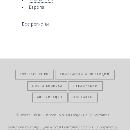
Европа
Все регионы
INVESTCLUB.RU
СОИСКАТЕЛИ ИНВЕСТИЦИЙ
СФЕРЫ БИЗНЕСА
ПУБЛИКАЦИИ
АВТОРИЗАЦИЯ
КОНТАКТЫ
©
InvestClub.ru
• Основано в 2003 году •
Наши контакты
Политика конфиденциальности
Политика согласия на обработку