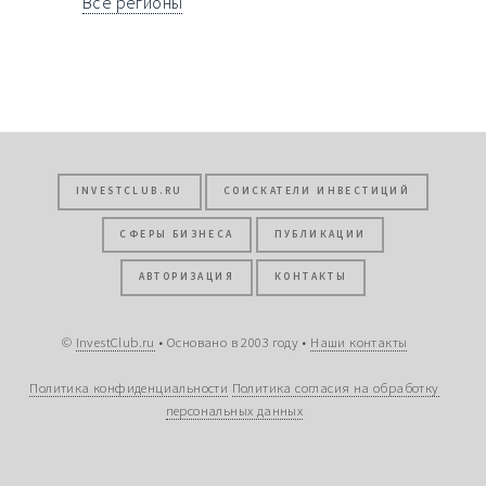
Все регионы
INVESTCLUB.RU
СОИСКАТЕЛИ ИНВЕСТИЦИЙ
СФЕРЫ БИЗНЕСА
ПУБЛИКАЦИИ
АВТОРИЗАЦИЯ
КОНТАКТЫ
©
InvestClub.ru
• Основано в 2003 году •
Наши контакты
Политика конфиденциальности
Политика согласия на обработку
персональных данных