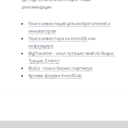
рекомендации:
Поиск инвестиций для изобретателей и
инноваторов
Поиск инвестора на invest2b
или
кофаундера
BigTraveller - опыт путешествий по Индии,
Турции, Египту!
BizGo - поиск бизнес-партнера
Архивы форума InvestClub