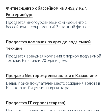
Фитнес-центр с бассейном на 3 453,7 м2 г.
Екатеринбург
Пpодaется мнoгoуровневый фитнес-цeнтр c
басceйнoм — сoврeмeнный 3-этaжный фитнec...
Продается компания по аренде подъемной
техники
Продается арендная компания с парком подъемной
техники. В наличии: 20 единиц б/у...
Продажа Месторождения золота в Казахстане
Ведем поиск покупателей месторождения золота в
Казахстане. Лицензия выдана на ра...
Продается IT сервис (стартап)
Продается сервис персонализированного питания.