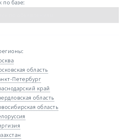
 по базе:
регионы:
осква
осковская область
анкт-Петербург
раснодарский край
вердловская область
овосибирская область
елоруссия
иргизия
азахстан