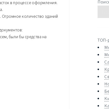
Поиск
часток в процессе оформления.
а.
и. Огромное количество зданий
документов:
сем, были бы средства на
ТОП-
М
М
С
К
С
Н
Б
К
К