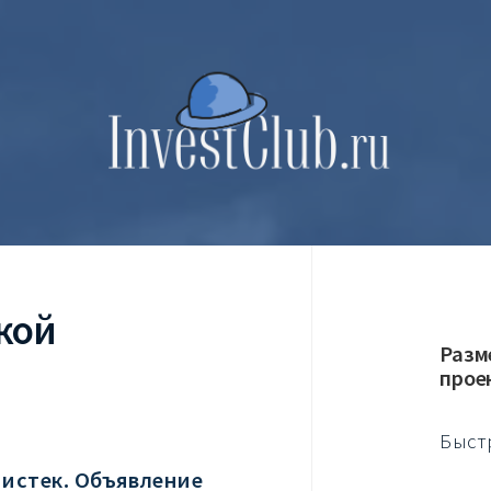
кой
Разм
прое
Быст
 истек. Объявление