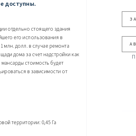
не доступны.
З
ции отдельно стоящего здания
йшего его использования в
А
1 млн. долл. в случае ремонта
ади дома за счет надстройки как
П
 мансарды стоимость будет
ьироваться в зависимости от
ой территории: 0,45 Га