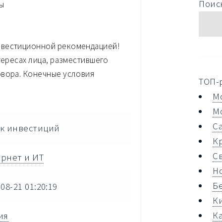
Поиск
ы
нвестиционной рекомендацией!
тересах лица, разместившего
овора. Конечные условия
ТОП-
М
М
С
к инвестиций
К
С
рнет и ИТ
Н
Б
08-21 01:20:19
К
К
ия