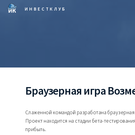
ИНВЕСТКЛУБ
Браузерная игра Возм
Слаженной командой разработана браузерная 
Проект находится на стадии бета-тестирования
прибыль.