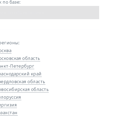
 по базе:
регионы:
осква
осковская область
анкт-Петербург
раснодарский край
вердловская область
овосибирская область
елоруссия
иргизия
азахстан