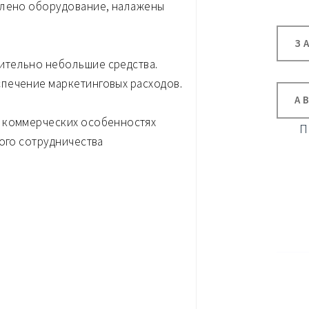
плено оборудование, налажены
З
ительно небольшие средства.
печение маркетинговых расходов.
А
, коммерческих особенностях
П
ного сотрудничества