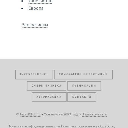
Узбекистан
Европа
Все регионы
INVESTCLUB.RU
СОИСКАТЕЛИ ИНВЕСТИЦИЙ
СФЕРЫ БИЗНЕСА
ПУБЛИКАЦИИ
АВТОРИЗАЦИЯ
КОНТАКТЫ
©
InvestClub.ru
• Основано в 2003 году •
Наши контакты
Политика конфиденциальности
Политика согласия на обработку