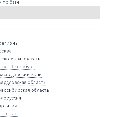
 по базе:
регионы:
осква
осковская область
анкт-Петербург
раснодарский край
вердловская область
овосибирская область
елоруссия
иргизия
азахстан