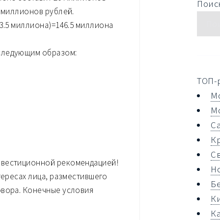
Поиск
0 миллионов рублей.
3.5 миллиона)=146.5 миллиона
следующим образом:
ТОП-
М
М
С
К
С
нвестиционной рекомендацией!
Н
тересах лица, разместившего
Б
овора. Конечные условия
К
К