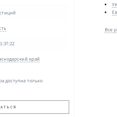
У
Е
стиций
сть
Все 
1:37:22
аснодарский край
а доступна только
ВАТЬСЯ