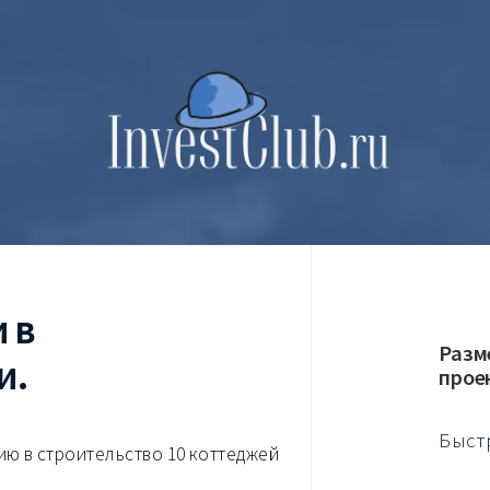
 в
Разм
и.
прое
Быст
ю в строительство 10 коттеджей