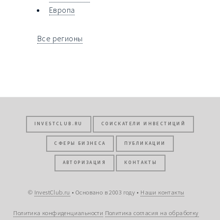
Европа
Все регионы
INVESTCLUB.RU
СОИСКАТЕЛИ ИНВЕСТИЦИЙ
СФЕРЫ БИЗНЕСА
ПУБЛИКАЦИИ
АВТОРИЗАЦИЯ
КОНТАКТЫ
©
InvestClub.ru
• Основано в 2003 году •
Наши контакты
Политика конфиденциальности
Политика согласия на обработку