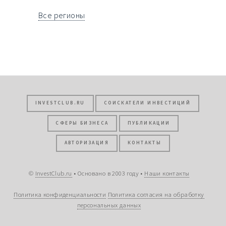
Все регионы
INVESTCLUB.RU
СОИСКАТЕЛИ ИНВЕСТИЦИЙ
СФЕРЫ БИЗНЕСА
ПУБЛИКАЦИИ
АВТОРИЗАЦИЯ
КОНТАКТЫ
©
InvestClub.ru
• Основано в 2003 году •
Наши контакты
Политика конфиденциальности
Политика согласия на обработку
персональных данных