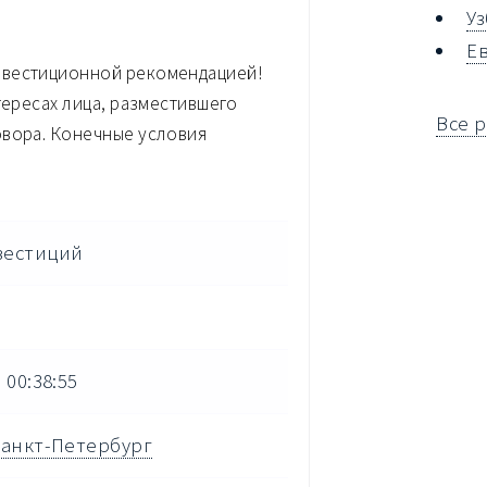
У
Е
нвестиционной рекомендацией!
тересах лица, разместившего
Все 
овора. Конечные условия
вестиций
 00:38:55
анкт-Петербург