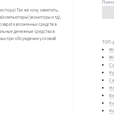
Поиск
стора).Так же хочу заметить,
ка(компьютеры\\мониторы и тд),
озврата вложенных средств в
тальные денежные средства в
ных при обсуждении условий
ТОП-
М
М
С
К
С
Н
Б
К
К