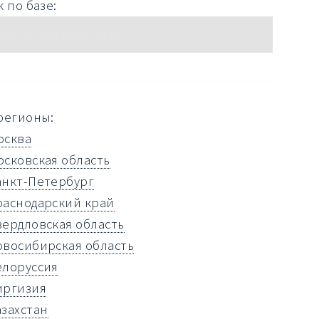
 по базе:
регионы:
осква
осковская область
анкт-Петербург
раснодарский край
вердловская область
овосибирская область
елоруссия
иргизия
азахстан