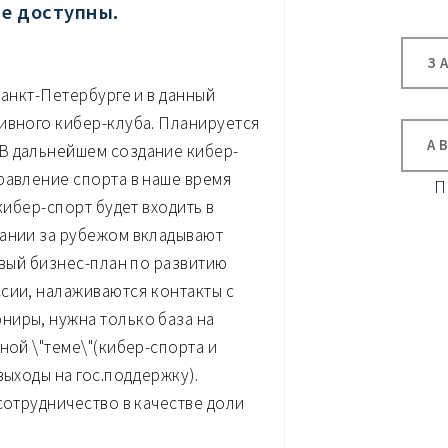
не доступны.
З
Санкт-Петербурге и в данный
ивного кибер-клуба. Планируется
А
В дальнейшем создание кибер-
равление спорта в наше время
П
кибер-спорт будет входить в
пании за рубежом вкладывают
овый бизнес-план по развитию
сии, налаживаются контакты с
ниры, нужна только база на
ной \"теме\"(кибер-спорта и
выходы на гос.поддержку).
сотрудничество в качестве доли