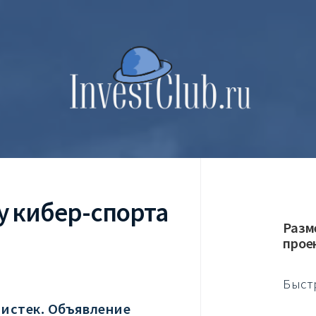
у кибер-спорта
Разм
прое
Быст
 истек. Объявление