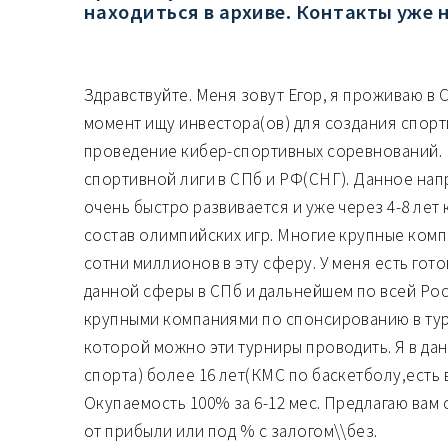
находиться в архиве. Контакты уже 
Здравствуйте. Меня зовут Егор, я проживаю в 
момент ищу инвестора(ов) для создания спорт
проведение кибер-спортивных соревнований. 
спортивной лиги в СПб и РФ(СНГ). Данное нап
очень быстро развивается и уже через 4-8 лет 
состав олимпийских игр. Многие крупные ком
сотни миллионов в эту сферу. У меня есть гот
данной сферы в СПб и дальнейшем по всей Рос
крупными компаниями по спонсированию в тур
которой можно эти турниры проводить. Я в дан
спорта) более 16 лет(КМС по баскетболу,есть 
Окупаемость 100% за 6-12 мес. Предлагаю вам 
от прибыли или под % с залогом\\без.