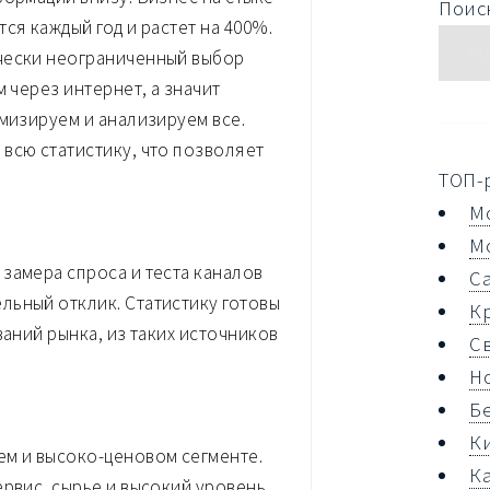
Поиск
ся каждый год и растет на 400%.
чески неограниченный выбор
 через интернет, а значит
имизируем и анализируем все.
всю статистику, что позволяет
ТОП-
М
М
замера спроса и теста каналов
С
льный отклик. Статистику готовы
К
ваний рынка, из таких источников
С
Н
Б
К
ем и высоко-ценовом сегменте.
К
ервис, сырье и высокий уровень