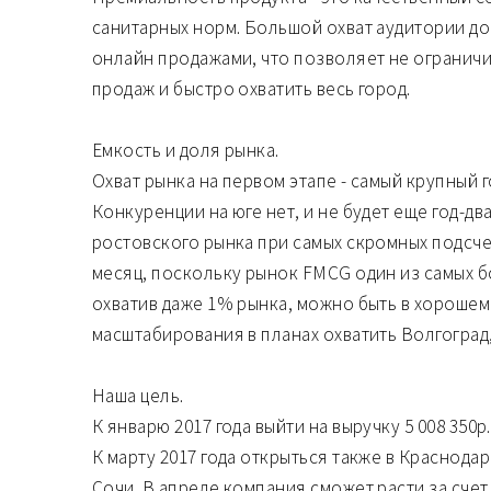
санитарных норм. Большой охват аудитории до
онлайн продажами, что позволяет не огранич
продаж и быстро охватить весь город.
Емкость и доля рынка.
Охват рынка на первом этапе - самый крупный г
Конкуренции на юге нет, и не будет еще год-д
ростовского рынка при самых скромных подсчета
месяц, поскольку рынок FMCG один из самых б
охватив даже 1% рынка, можно быть в хорошем
масштабирования в планах охватить Волгоград,
Наша цель.
К январю 2017 года выйти на выручку 5 008 350р.
К марту 2017 года открыться также в Краснодаре
Сочи. В апреле компания сможет расти за счет