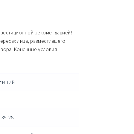
нвестиционной рекомендацией!
тересах лица, разместившего
овора. Конечные условия
тиций
:39:28