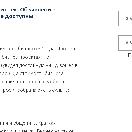
 истек. Объявление
не доступны.
З
А
нимаюсь бизнесом 4 года. Прошел
П
 бизнес-проектах : по
 (увидел достойную нишу, вошел в
тало 60, а стоимость бизнеса
о-розничной торговле мебели,
т проект собрана очень сильная
ния и общепита. Краткая
формации внизу. Бизнес на стыке