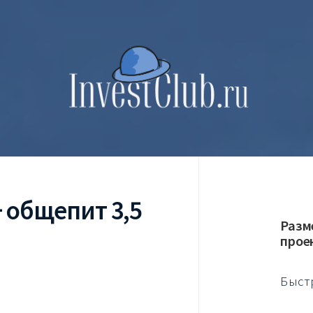
 общепит 3,5
Разм
прое
Быст