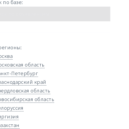
 по базе:
регионы:
осква
осковская область
анкт-Петербург
раснодарский край
вердловская область
овосибирская область
елоруссия
иргизия
азахстан