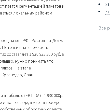
У
стигается сегментацией пакетов и
Е
иваться локальным районом
Все 
ород на юге РФ - Ростов-на-Дону.
ва. Потенциальная емкость
х составляет 1 930 933 300 руб. в
ольших, нужно понимать что
 плюсе. На этапе
 Краснодар, Сочи.
 и прибылью (EBITDA) - 1 930 000р.
 и Волгограде, в мае - в городе
 собственных оборотных средств.