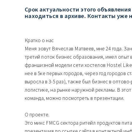
Срок актуальности этого объявления
находиться в архиве. Контакты уже 
Кратко о нас
Меня зовут Вячеслав Матвеев, мне 24 года. За
третий поток бизнес образования, имел опыт в
франшизной модели сети хостелов Hostel Like
нее в 5ке первых городов, через год городов с
выросла в 3-5 раз), также был бизнес в оптов
логистике, на рынке наружной рекламы. В это
команда, можно посмотреть в презентации.
О проекте.
Это микс FMCG сектора ритейл продуктов пита
презентация по ссылке сайта в контактной ин