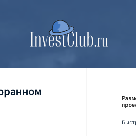
торанном
Разм
прое
Быст