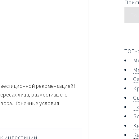
Поиск
!
ТОП-
М
М
С
нвестиционной рекомендацией!
К
тересах лица, разместившего
С
овора. Конечные условия
Н
Б
К
К
к инвестиций