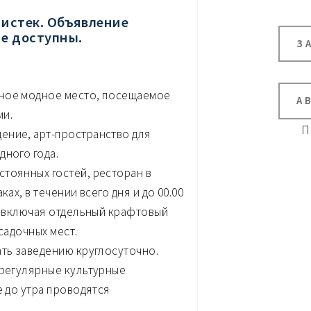
 истек. Объявление
не доступны.
З
жное модное место, посещаемое
А
ми.
П
ение, арт-пространство для
дного года.
тоянных гостей, ресторан в
ах, в течении всего дня и до 00.00
а, включая отдельный крафтовый
садочных мест.
ать заведению круглосуточно.
 регулярные культурные
е до утра проводятся