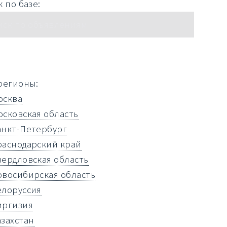
 по базе:
регионы:
осква
осковская область
анкт-Петербург
раснодарский край
вердловская область
овосибирская область
елоруссия
иргизия
азахстан