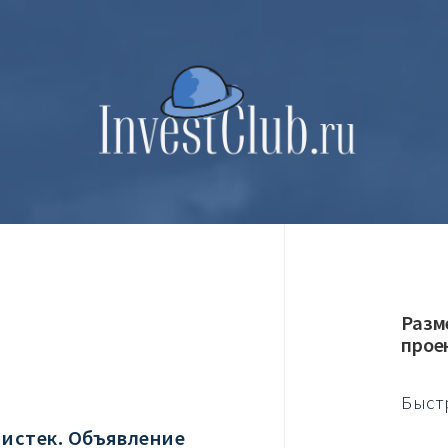
Разм
прое
Быст
 истек. Объявление