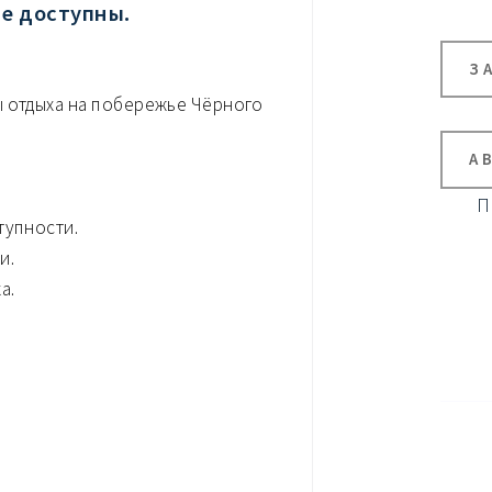
не доступны.
З
ы отдыха на побережье Чёрного
А
П
тупности.
и.
а.