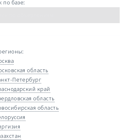
 по базе:
регионы:
осква
осковская область
анкт-Петербург
раснодарский край
вердловская область
овосибирская область
елоруссия
иргизия
азахстан