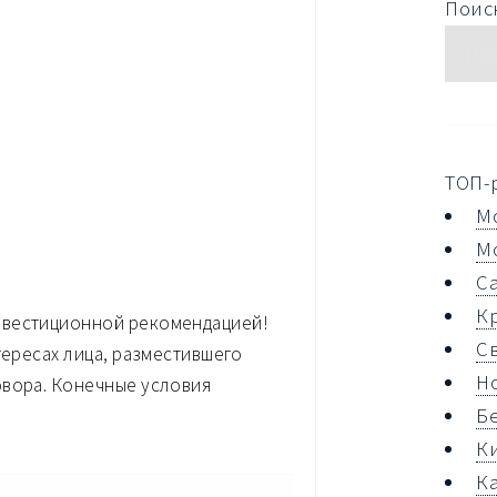
Поиск
ТОП-
М
М
С
К
нвестиционной рекомендацией!
С
тересах лица, разместившего
Н
овора. Конечные условия
Б
К
К