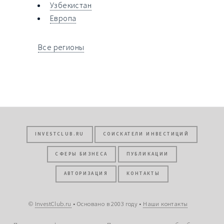
Узбекистан
Европа
Все регионы
INVESTCLUB.RU
СОИСКАТЕЛИ ИНВЕСТИЦИЙ
СФЕРЫ БИЗНЕСА
ПУБЛИКАЦИИ
АВТОРИЗАЦИЯ
КОНТАКТЫ
©
InvestClub.ru
• Основано в 2003 году •
Наши контакты