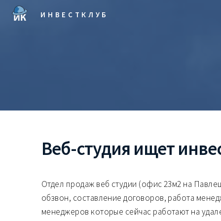
ИНВЕСТКЛУБ
Веб-студия ищет инве
Отдел продаж веб студии (офис 23м2 на Павле
обзвон, составление договоров, работа менед
менеджеров которые сейчас работают на удал