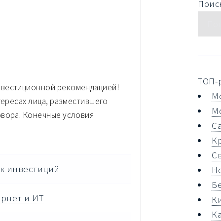
Поиск
ТОП-
нвестиционной рекомендацией!
М
тересах лица, разместившего
М
овора. Конечные условия
С
К
С
к инвестиций
Н
Б
рнет и ИТ
К
К