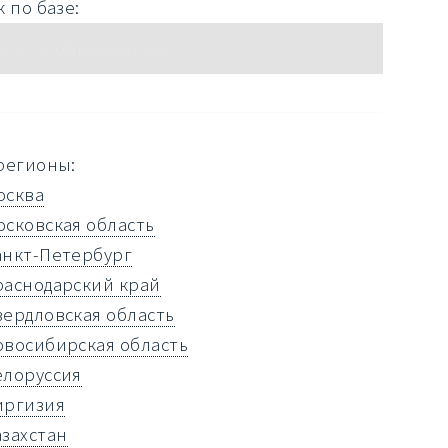
 по базе:
регионы:
осква
осковская область
анкт-Петербург
раснодарский край
вердловская область
овосибирская область
елоруссия
иргизия
азахстан