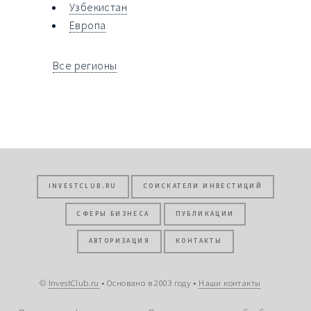
Узбекистан
Европа
Все регионы
INVESTCLUB.RU
СОИСКАТЕЛИ ИНВЕСТИЦИЙ
СФЕРЫ БИЗНЕСА
ПУБЛИКАЦИИ
АВТОРИЗАЦИЯ
КОНТАКТЫ
©
InvestClub.ru
• Основано в 2003 году •
Наши контакты