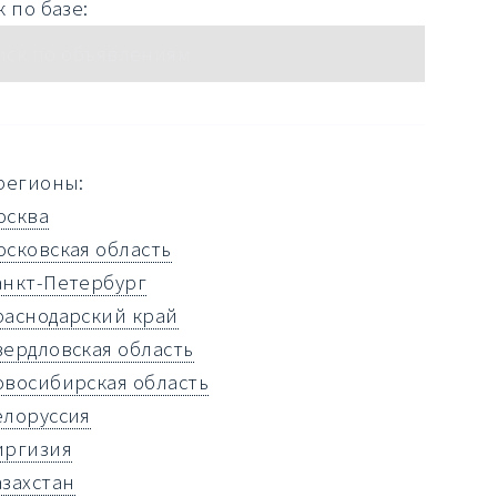
 по базе:
регионы:
осква
осковская область
анкт-Петербург
раснодарский край
вердловская область
овосибирская область
елоруссия
иргизия
азахстан