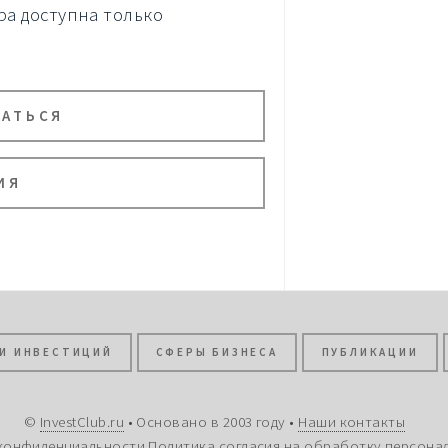
а доступна только
ВАТЬСЯ
ИЯ
И ИНВЕСТИЦИЙ
СФЕРЫ БИЗНЕСА
ПУБЛИКАЦИИ
©
InvestClub.ru
• Основано в 2003 году •
Наши контакты
конфиденциальности
Политика согласия на обработку персона