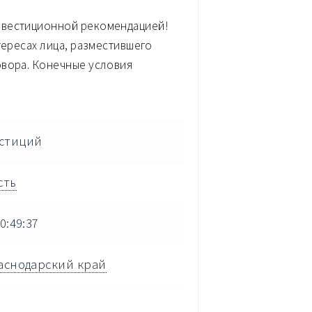
нвестиционной рекомендацией!
тересах лица, разместившего
овора. Конечные условия
стиций
сть
0:49:37
аснодарский край