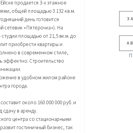
 Ейске продается 3-х этажное
ми, общей площадью 3 132 кв.м.
З
годняшний день готовится
й сетевик «Пятерочка»). На
 студии площадью от 21,5 вк.м. до
А
олит приобрести квартиры и
полнено в современном стиле,
П
ь эффектно. Строительство
уникации.
ложение в удобном жилом районе
ентра города.
оставит около 160 000 000 руб. и
 сдачу в аренду.
ского центра со стационарными
развит гостиничный бизнес, так