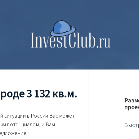
оде 3 132 кв.м.
Разм
прое
й ситуации в России Вас может
ым потенциалом, и Вам
Быст
редложение.