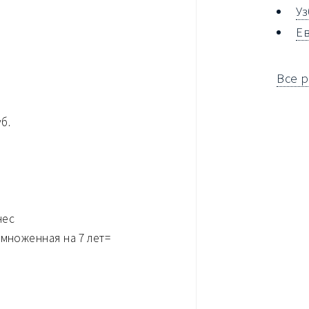
У
Е
Все 
б.
нес
умноженная на 7 лет=