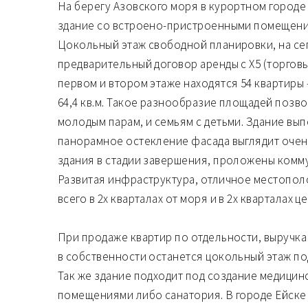
На берегу Азовского моря в курортном городе
здание со встроено-пристроенными помещения
Цокольный этаж свободной планировки, на се
предварительный договор аренды с Х5 (торговы
первом и втором этаже находятся 54 квартиры -
64,4 кв.м. Такое разнообразие площадей позв
молодым парам, и семьям с детьми. Здание вы
панорамное остекление фасада выглядит очен
здания в стадии завершения, проложены комм
Развитая инфраструктура, отличное местопо
всего в 2х кварталах от моря и в 2х кварталах ц
При продаже квартир по отдельности, выручка с
в собственности останется цокольный этаж под
Так же здание подходит под создание медицин
помещениями либо санатория. В городе Ейске 