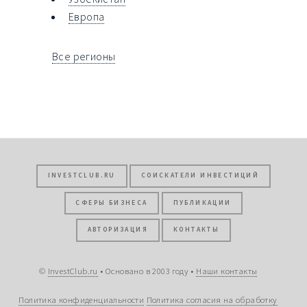
Европа
Все регионы
INVESTCLUB.RU
СОИСКАТЕЛИ ИНВЕСТИЦИЙ
СФЕРЫ БИЗНЕСА
ПУБЛИКАЦИИ
АВТОРИЗАЦИЯ
КОНТАКТЫ
©
InvestClub.ru
• Основано в 2003 году •
Наши контакты
Политика конфиденциальности
Политика согласия на обработку