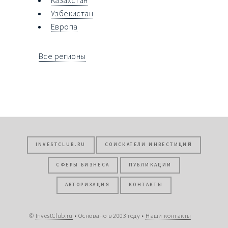
Казахстан
Узбекистан
Европа
Все регионы
INVESTCLUB.RU
СОИСКАТЕЛИ ИНВЕСТИЦИЙ
СФЕРЫ БИЗНЕСА
ПУБЛИКАЦИИ
АВТОРИЗАЦИЯ
КОНТАКТЫ
©
InvestClub.ru
• Основано в 2003 году •
Наши контакты