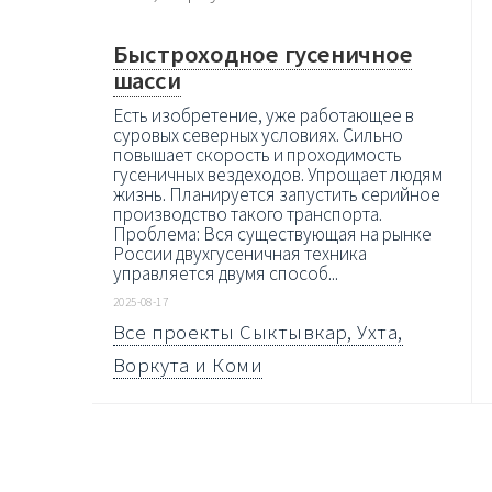
Быстроходное гусеничное
шасси
Есть изобретение, уже работающее в
суровых северных условиях. Сильно
повышает скорость и проходимость
гусеничных вездеходов. Упрощает людям
жизнь. Планируется запустить серийное
производство такого транспорта.
Проблема: Вся существующая на рынке
России двухгусеничная техника
управляется двумя способ...
2025-08-17
Все проекты Сыктывкар, Ухта,
Воркута и Коми