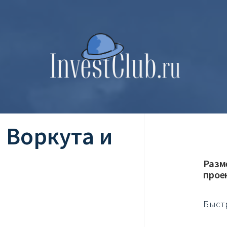
 Воркута и
Разм
прое
Быст