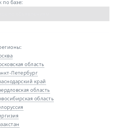
 по базе:
регионы:
осква
осковская область
анкт-Петербург
раснодарский край
вердловская область
овосибирская область
елоруссия
иргизия
азахстан