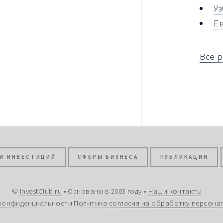
У
Е
Все 
И ИНВЕСТИЦИЙ
СФЕРЫ БИЗНЕСА
ПУБЛИКАЦИИ
©
InvestClub.ru
• Основано в 2003 году •
Наши контакты
конфиденциальности
Политика согласия на обработку персона