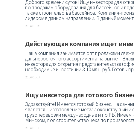
Доброго времени суток! Ищу инвестора для отк
по продажам оборудования для бассейнов и водо
также строительства бассейнов. Компания-прои
лидером в данном направлении. В данный момент 
2014-01-20
Действующая компания ищет инве
Наша компания занимается опт продажами свеж
дальневосточного ассортимента на рынке г. Влади
инвестора для открытия представительства (офис,
необходимые инвестиции 8-10 млн. руб. Готовы пр
2014-01-17
Ищу инвсетора для готового бизне
Здравствуйте! Имеется готовый бизнес. На данн
является: - изготовление металлоконструкций и с
грузоперевозки международные и по РБ. Имеем: -
Минском, под строительство цеха по производству 
2014-01-16