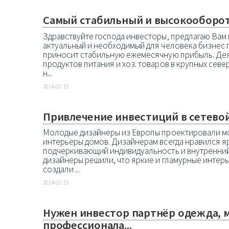
Самый стабильный и высокооборот
Здравствуйте господа инвесторы, предлагаю Вам 
актуальный и необходимый для человека бизнес 
приносит стабильную ежемесячную прибыль. Дея
продуктов питания и хоз. товаров в крупных севе
н...
2014-01-15
Привлечение инвестиций в сетево
Молодые дизайнеры из Европы проектировали мо
интерьеры домов. Дизайнерам всегда нравился яр
подчеркивающий индивидуальность и внутренний
дизайнеры решили, что яркие и гламурные интерь
создали ...
2014-01-15
Нужен инвестор партнёр одежда, м
профессионала...