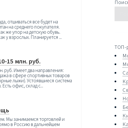
Поиск
да, отшиваться все будет на
итан на среднего покупателя.
ак же упор на детскую обувь.
ак у взрослых. Планируется ...
ТОП-
М
-15 млн. руб.
М
н. руб. Имеет два направления:
С
дажа в сфере спортивных товаров
горные лыжи). Устоявшиеся система
К
сть офис, склад с...
С
Н
Б
ощь
К
ем. Мы занимаемся торговлей и
К
прямо в Россию в дальнейшем