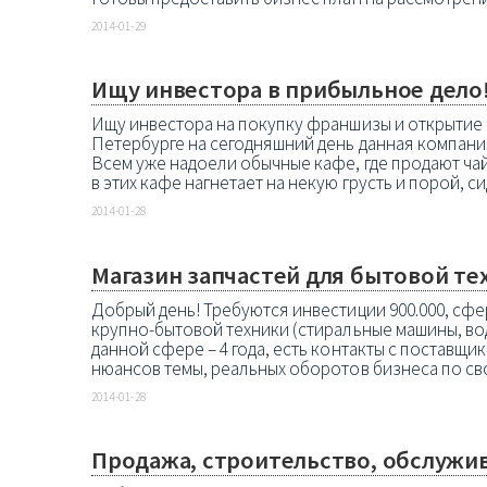
2014-01-29
Ищу инвестора в прибыльное дело
Ищу инвестора на покупку франшизы и открытие ка
Петербурге на сегодняшний день данная компани
Всем уже надоели обычные кафе, где продают ча
в этих кафе нагнетает на некую грусть и порой, сид
2014-01-28
Магазин запчастей для бытовой тех
Добрый день! Требуются инвестиции 900.000, сфе
крупно-бытовой техники (стиральные машины, водо
данной сфере – 4 года, есть контакты с поставщи
нюансов темы, реальных оборотов бизнеса по сво
2014-01-28
Продажа, строительство, обслужи