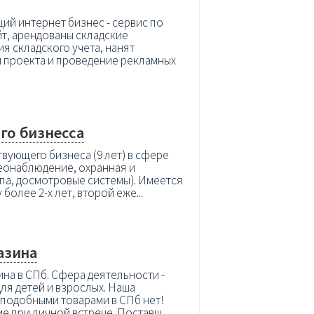
ий интернет бизнес - сервис по
йт, арендованы складские
я складского учета, нанят
и проекта и проведение рекламных
го бизнесса
вующего бизнеса (9 лет) в сфере
еонаблюдение, охранная и
па, досмотровые системы). Имеется
более 2-х лет, второй еже...
азина
на в СПб. Сфера деятельности -
ля детей и взрослых. Наша
с подобными товарами в СПб нет!
е при личной встрече. Поставщ...