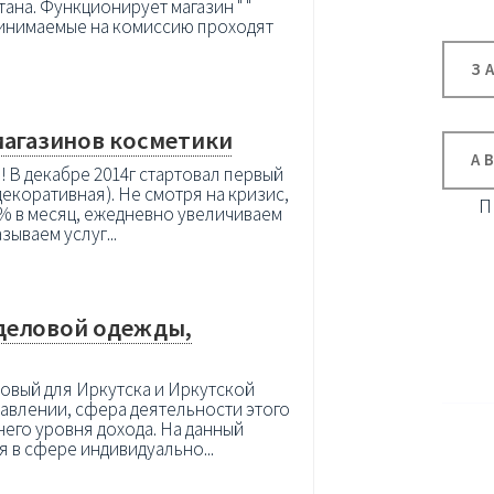
на. Функционирует магазин " "
ринимаемые на комиссию проходят
З
магазинов косметики
А
! В декабре 2014г стартовал первый
декоративная). Не смотря на кризис,
П
% в месяц, ежедневно увеличиваем
ываем услуг...
деловой одежды,
овый для Иркутска и Иркутской
авлении, сфера деятельности этого
его уровня дохода. На данный
я в сфере индивидуально...