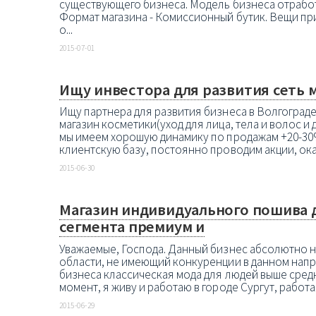
существующего бизнеса. Модель бизнеса отработа
Формат магазина - Комиссионный бутик. Вещи п
о...
2015-07-01
Ищу инвестора для развития сеть 
Ищу партнера для развития бизнеса в Волгограде
магазин косметики(уход для лица, тела и волос и 
мы имеем хорошую динамику по продажам +20-30
клиентскую базу, постоянно проводим акции, оказ
2015-06-30
Магазин индивидуального пошива 
сегмента премиум и
Уважаемые, Господа. Данный бизнес абсолютно н
области, не имеющий конкуренции в данном напр
бизнеса классическая мода для людей выше средн
момент, я живу и работаю в городе Сургут, работа
2015-06-29