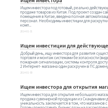
Ищем инвестора
Ищем инвестора под готовый, реально действующ
продаже товаров из Китая. Под проект создан са
помещения в Китае, введена полная автоматизаци
персонал. Необходимы инвестиции для раскрутк
комп...
2014-01-31
Ищем инвестиции для действующе
Добрый день, ищу инвестора для развития сущест
торговля и монтаж системами безопасности (вид
пожарная сигнализации, системы контроля досту
2 Интернет- магазина один раскручен в ПС домену 
2014-01-30
Ищем инвестора для открытия маг
Ищем инвестора для открытия небольшого магази
продажа сувенирной продукции из Скандинавии д
уникальность заключается в том, что магазинов 
Готовы предоставить бизнес план на рассмотрени