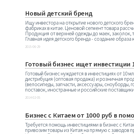
Новый детский бренд
Ищу инвестора на открытие нового детского брен
фабриках в китае. Ценовой сегмент товара рассч
Продукция от верхней одежды до маек, заколок, т
Главная идея детского бренда - создание образа к
2015-06-29
Готовый бизнес ищет инвестиции 10
Готовый бизнес нуждается в инвестициях от 10 мл
дистрибуция (оптовая продажа) и розничная про
(велосипеды, запчасти, аксессуары, сноуборды, 
поставок, иностранные и российские поставщики. Е
2014-02-05
Бизнес с Китаем от 1000 руб в пом
Требуется помощь инвестициями в бизнес с Кита
привозим товары из Китая на прямую с заводов 