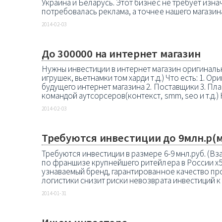
Украина и Беларусь. Этот бизнес не требует изна
потребовалась реклама, а точнее нашего магазина 
2014-02-03
До 300000 на интернет магазин
Нужны инвестиции в интернет магазин оригиналь
игрушек, вьетнамки том харди т.д.) Что есть: 1. 
будущего интернет магазина 2. Поставщики 3. Пл
командой аутсорсеров(контекст, smm, seo и т.д.) 
2014-02-03
Требуются инвестиции до 9млн.р(
Требуются инвестиции в размере 6-9 мнл.руб. (В
по франшизе крупнейшего ритейлера в России x5 
узнаваемый бренд, гарантированное качество пр
логистики снизит риски невозврата инвестиций к 
2014-01-31