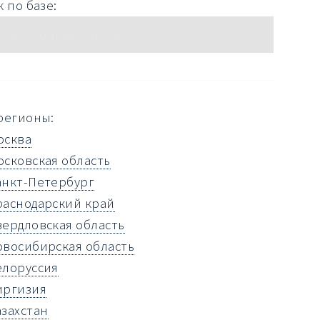
 по базе:
регионы:
осква
осковская область
анкт-Петербург
раснодарский край
вердловская область
овосибирская область
елоруссия
иргизия
азахстан