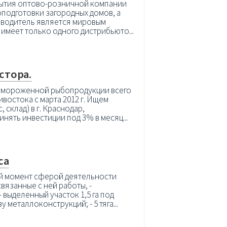
рытия оптово-розничной компании
подготовки загородных домов, а
зводитель является мировым
имеет только одного дистрибьюто...
стора.
емороженной рыбопродукции всего
востока с марта 2012 г. Ищем
 склад) в г. Краснодар,
инять инвестиции под 3% в месяц...
са
ый момент сферой деятельности
вязанные с ней работы, -
 выделенный участок 1,5 га под
металлоконструкций; - 5 тяга...