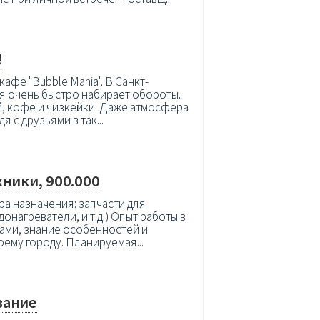
!
фе "Bubble Mania". В Санкт-
я очень быстро набирает обороты.
й, кофе и чизкейки. Даже атмосфера
я с друзьями в так...
ники, 900.000
ра назначения: запчасти для
нагреватели, и т.д.) Опыт работы в
ками, знание особенностей и
ему городу. Планируемая...
вание