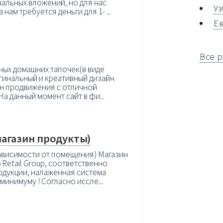
чальных вложений, но для нас
У
нам требуется деньги для 1- ...
Е
Все 
ных домашних тапочек(в виде
Оригинальный и креативный дизайн
ан продвижения с отличной
На данный момент сайт в фи...
магазин продукты)
зависимости от помещения) Магазин
Retail Group, соответственно
одукции, налаженная система
минимуму ! Согласно иссле...