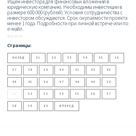
Ищем инвестора для финансовых вложений в
юридическую компанию. Необходимы инвестиции в
размере 600 000 (рублей). Условия сотрудничества с
инвестором обсуждаются. Срок окупаемости проекта
менее 1 года. Подробности при личной встрече или по
е-майл.
2011-07-16
Страницы:
НАЗАД
31
32
33
34
35
36
37
38
39
40
41
42
43
44
45
46
47
48
49
50
51
52
53
54
55
56
57
58
59
60
ВПЕРЕД