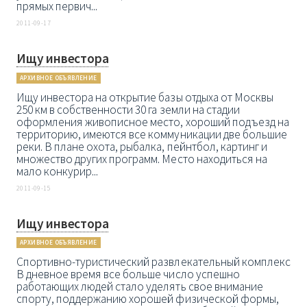
прямых первич...
2011-09-17
Ищу инвестора
АРХИВНОЕ ОБЪЯВЛЕНИЕ
Ищу инвестора на открытие базы отдыха от Москвы
250 км в собственности 30 га земли на стадии
оформления живописное место, хороший подъезд на
территорию, имеются все коммуникации две большие
реки. В плане охота, рыбалка, пейнтбол, картинг и
множество других программ. Место находиться на
мало конкурир...
2011-09-15
Ищу инвестора
АРХИВНОЕ ОБЪЯВЛЕНИЕ
Спортивно-туристический развлекательный комплекс
В дневное время все больше число успешно
работающих людей стало уделять свое внимание
спорту, поддержанию хорошей физической формы,