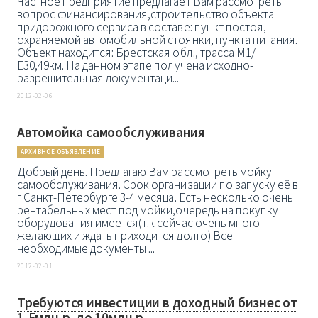
Частное предприятие предлагает Вам рассмотреть
вопрос финансирования,строительство объекта
придорожного сервиса в составе: пункт постоя,
охраняемой автомобильной стоянки, пункта питания.
Объект находится: Брестская обл., трасса М1/
Е30,49км. На данном этапе получена исходно-
разрешительная документаци...
2012-02-06
Автомойка самообслуживания
АРХИВНОЕ ОБЪЯВЛЕНИЕ
Добрый день. Предлагаю Вам рассмотреть мойку
самообслуживания. Срок организации по запуску её в
г Санкт-Петербурге 3-4 месяца. Есть несколько очень
рентабельных мест под мойки,очередь на покупку
оборудования имеется(т.к сейчас очень много
желающих и ждать приходится долго) Все
необходимые документы ...
2012-02-01
Требуются инвестиции в доходный бизнес от
1,5млн.р. до 10млн.р.