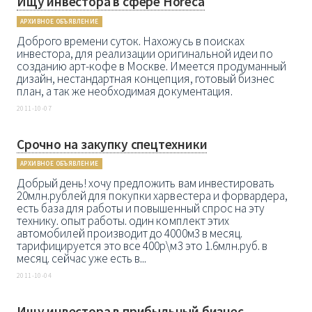
Ищу инвестора в сфере Horeca
АРХИВНОЕ ОБЪЯВЛЕНИЕ
Доброго времени суток. Нахожусь в поисках
инвестора, для реализации оригинальной идеи по
созданию арт-кофе в Москве. Имеется продуманный
дизайн, нестандартная концепция, готовый бизнес
план, а так же необходимая документация.
2011-10-07
Срочно на закупку спецтехники
АРХИВНОЕ ОБЪЯВЛЕНИЕ
Добрый день! хочу предложить вам инвестировать
20млн.рублей для покупки харвестера и форвардера,
есть база для работы и повышенный спрос на эту
технику. опыт работы. один комплект этих
автомобилей производит до 4000м3 в месяц.
тарифицируется это все 400р\м3 это 1.6млн.руб. в
месяц. сейчас уже есть в...
2011-10-04
Ищу инвестора в прибыльный бизнес