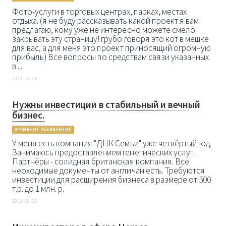
Фото-услуги в торговых центрах, парках, местах
отдыха. (я не буду рассказывать какой проект я вам
предлагаю, кому уже не интересно можете смело
закрывать эту страницу! грубо говоря это кот в мешке
для вас, а для меня это проект приносящий огромную
прибыль) Все вопросы по средствам связи указанных
в ...
2011-10-29
Нужны инвестиции в стабильный и вечный
бизнес.
АРХИВНОЕ ОБЪЯВЛЕНИЕ
У меня есть компания "ДНК Семьи" уже четвёртый год.
Занимаюсь предоставлением генетических услуг.
Партнёры - солидная британская компания. Все
неоходимые документы от англичан есть. Требуются
инвестиции для расширения бизнеса в размере от 500
т.р. до 1 млн. р.
2011-10-18