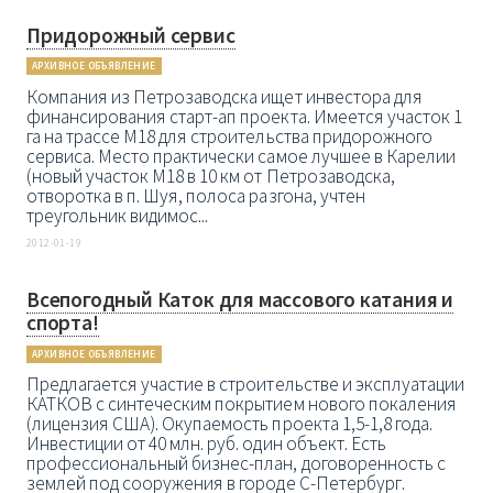
Придорожный сервис
АРХИВНОЕ ОБЪЯВЛЕНИЕ
Компания из Петрозаводска ищет инвестора для
финансирования старт-ап проекта. Имеется участок 1
га на трассе М18 для строительства придорожного
сервиса. Место практически самое лучшее в Карелии
(новый участок М18 в 10 км от Петрозаводска,
отворотка в п. Шуя, полоса разгона, учтен
треугольник видимос...
2012-01-19
Всепогодный Каток для массового катания и
спорта!
АРХИВНОЕ ОБЪЯВЛЕНИЕ
Предлагается участие в строительстве и эксплуатации
КАТКОВ с синтеческим покрытием нового покаления
(лицензия США). Окупаемость проекта 1,5-1,8 года.
Инвестиции от 40 млн. руб. один объект. Есть
профессиональный бизнес-план, договоренность с
землей под сооружения в городе С-Петербург.