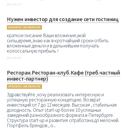
2012-01-17
Нужен инвестор для создание сети гостиниц
АРХИВНОЕ ОБЪЯВЛЕНИЕ
краткое писание Ваши вложения,мой
силы,время,знаю как в кротчайший сроки отбить
вложенные деньги и в дальнейшем получать
колоссальную прибыль !
2012-01-09
Ресторан.Ресторан-клуб.Кафе (треб.частный
инвест-партнер)
АРХИВНОЕ ОБЪЯВЛЕНИЕ
Здравствуйте ,хочу реализовать интересную и
успешную ресторанную концепцию. Возврат
инвестиций от 7 до 12 месяцев. Высокая , стабильная
доходность. Опыт start-up более 10 успешных
заведений разнообразного формата в Петербурге.
Структура start-up и развития отработана дл мелочей.
Портфель брендов , о...