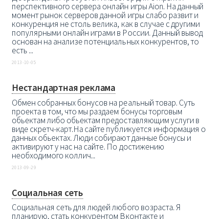
перспективного сервера онлайн игры Aion. На данный
момент рынок серверов данной игры слабо развит и
конкуренция не столь велика, как в случае с другими
популярными онлайн играми в России. Данный вывод
основан на анализе потенциальных конкурентов, то
есть ...
2013-10-05
Нестандартная реклама
Обмен собранных бонусов на реальный товар. Суть
проекта в том, что мы раздаем бонусы торговым
обьектам либо обьектам предоставляющим услуги в
виде скретч-карт.На сайте публикуется информация о
данных обьектах. Люди собирают данные бонусы и
активируют у нас на сайте. По достижению
необходимого коллич...
2013-09-29
Социальная сеть
Социальная сеть для людей любого возраста. Я
планирую, стать конкурентом Вконтакте и