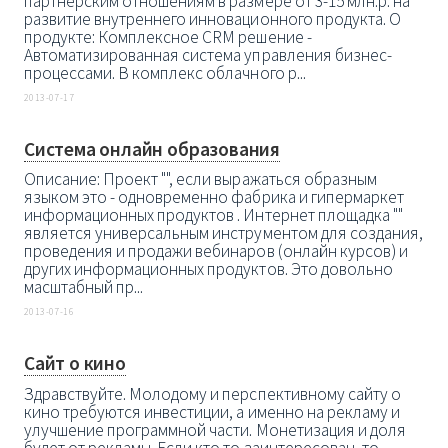
партнёрским отношениям в размере от 3-15 млн.р. на
развитие внутреннего инновационного продукта. О
продукте: Комплексное CRM решение -
Автоматизированная система управления бизнес-
процессами. В комплекс облачного р...
2013-07-17
Cистема онлайн образования
Описание: Проект "", если выражаться образным
языком это - одновременно фабрика и гипермаркет
информационных продуктов . Интернет площадка ""
является универсальным инструментом для создания,
проведения и продажи вебинаров (онлайн курсов) и
других информационных продуктов. Это довольно
масштабный пр...
2013-07-16
Сайт о кино
Здравствуйте. Молодому и перспективному сайту о
кино требуются инвестиции, а именно на рекламу и
улучшение программной части. Монетизация и доля
будет от рекламы. Если кто то заинтересован, то