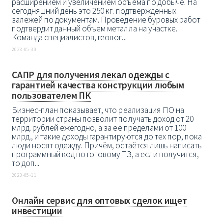
расширением и увеличением объема по добыче. На
сегодняшний день это 250 кг. подтвержденных
залежей по документам. Проведение буровых работ
подтвердит данный объем металла на участке.
Команда специалистов, геолог...
2023-05-30
САПР для получения лекал одежды с
гарантией качества конструкции любым
пользователем ПК
Бизнес-план показывает, что реализация ПО на
территории страны позволит получать доход от 20
млрд. рублей ежегодно, а за её пределами от 100
млрд., и такие доходы гарантируются до тех пор, пока
люди носят одежду. Причём, остаётся лишь написать
программный код по готовому ТЗ, а если получится,
то доп...
2023-05-11
Онлайн сервис для оптовых сделок ищет
инвестиции