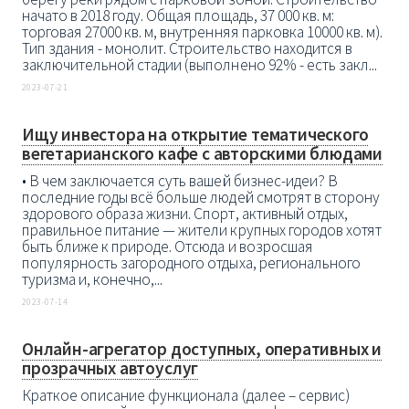
начато в 2018 году. Общая площадь, 37 000 кв. м:
торговая 27000 кв. м, внутренняя парковка 10000 кв. м).
Тип здания - монолит. Строительство находится в
заключительной стадии (выполнено 92% - есть закл...
2023-07-21
Ищу инвестора на открытие тематического
вегетарианского кафе с авторскими блюдами
• В чем заключается суть вашей бизнес-идеи? В
последние годы всё больше людей смотрят в сторону
здорового образа жизни. Спорт, активный отдых,
правильное питание — жители крупных городов хотят
быть ближе к природе. Отсюда и возросшая
популярность загородного отдыха, регионального
туризма и, конечно,...
2023-07-14
Онлайн-агрегатор доступных, оперативных и
прозрачных автоуслуг
Краткое описание функционала (далее – сервис)