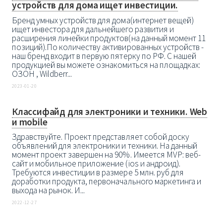
устройств для дома ищет инвестиции.
Бренд умных устройств для дома(интернет вещей)
ищет инвестора для дальнейшего развития и
расширения линейки продуктов(на данный момент 11
позиций).По количеству активированных устройств -
наш бренд входит в первую пятерку по РФ. С нашей
продукцией вы можете ознакомиться на площадках:
ОЗОН , Wildberr...
2023-01-20
Классифайд для электроники и техники. Web
и mobile
Здравствуйте. Проект представляет собой доску
объявлений для электроники и техники. На данный
момент проект завершен на 90%. Имеется MVP: веб-
сайт и мобильное приложение (ios и андроид).
Требуются инвестиции в размере 5 млн. руб для
доработки продукта, первоначального маркетинга и
выхода на рынок. И...
2022-12-27