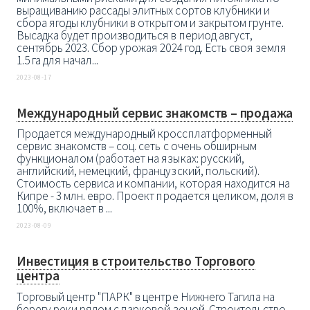
выращиванию рассады элитных сортов клубники и
сбора ягоды клубники в открытом и закрытом грунте.
Высадка будет производиться в период август,
сентябрь 2023. Сбор урожая 2024 год. Есть своя земля
1.5 га для начал...
2023-08-17
Международный сервис знакомств – продажа
Продается международный кроссплатформенный
сервис знакомств – соц. сеть с очень обширным
функционалом (работает на языках: русский,
английский, немецкий, французский, польский).
Стоимость сервиса и компании, которая находится на
Кипре - 3 млн. евро. Проект продается целиком, доля в
100%, включает в ...
2023-08-09
Инвестиция в строительство Торгового
центра
Торговый центр "ПАРК" в центре Нижнего Тагила на
берегу реки рядом с парковой зоной. Строительство