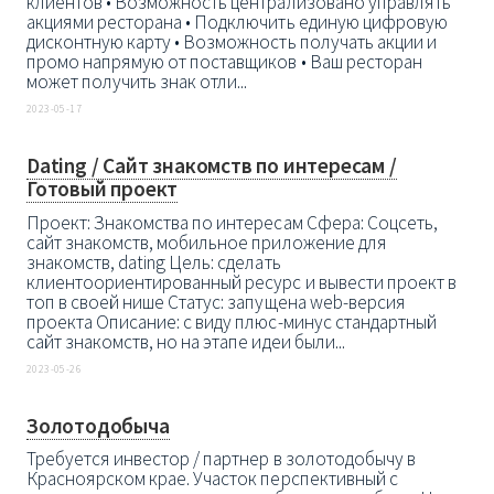
клиентов • Возможность централизовано управлять
акциями ресторана • Подключить единую цифровую
дисконтную карту • Возможность получать акции и
промо напрямую от поставщиков • Ваш ресторан
может получить знак отли...
2023-05-17
Dating / Сайт знакомств по интересам /
Готовый проект
Проект: Знакомства по интересам Сфера: Соцсеть,
сайт знакомств, мобильное приложение для
знакомств, dating Цель: сделать
клиентоориентированный ресурс и вывести проект в
топ в своей нише Статус: запущена web-версия
проекта Описание: с виду плюс-минус стандартный
сайт знакомств, но на этапе идеи были...
2023-05-26
Золотодобыча
Требуется инвестор / партнер в золотодобычу в
Красноярском крае. Участок перспективный с