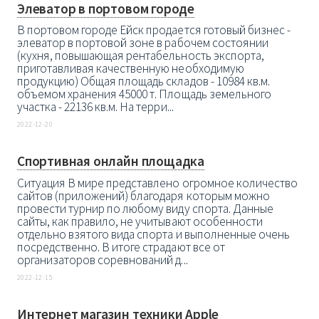
Элеватор в портовом городе
В портовом городе Ейск продается готовый бизнес -
элеватор в портовой зоне в рабочем состоянии
(кухня, повышающая рентабельность экспорта,
приготавливая качественную необходимую
продукцию) Общая площадь складов - 10984 кв.м.
объемом хранения 45000 т. Площадь земельного
участка - 22136 кв.м. На терри...
2022-12-20
Спортивная онлайн площадка
Ситуация В мире представлено огромное количество
сайтов (приложений) благодаря которым можно
провести турнир по любому виду спорта. Данные
сайты, как правило, не учитывают особенности
отдельно взятого вида спорта и выполненные очень
посредственно. В итоге страдают все от
организаторов соревнований д...
2022-12-15
Интернет магазин техники Apple