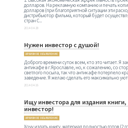
долларов. На рекламную компанию и печать копи
долларов (при благоприятной ситуации эти расхо
дистрибьютор фильма, который будет осуществля
стран С...
2014-04-28
Нужен инвестор с душой!
АРХИВНОЕ ОБЪЯВЛЕНИЕ
Доброго времени суток всем, кто это читает. Я 
антикафе в г.Ярославле, но, к сожалению, со ст
светлого посыла, так что антикафе потерпело кра
заведение. Я желаю сделать его максимально уют
2014-04-16
Ищу инвестора для издания книги,
инвестор!
АРХИВНОЕ ОБЪЯВЛЕНИЕ
Хочу издать книгу, материал полностью готов (2 г