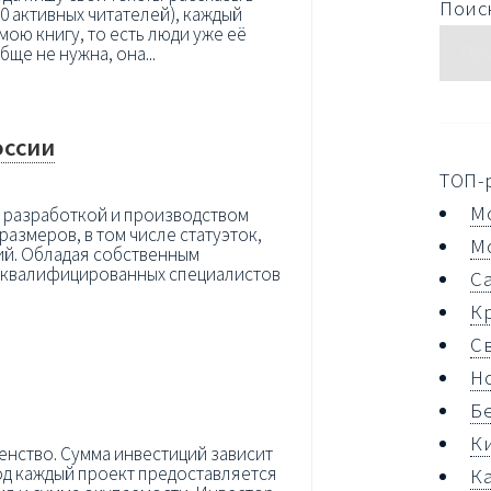
Поиск
0 активных читателей), каждый
мою книгу, то есть люди уже её
бще не нужна, она...
оссии
ТОП-
М
 разработкой и производством
змеров, в том числе статуэток,
М
ий. Обладая собственным
коквалифицированных специалистов
С
К
С
Н
Б
К
нство. Сумма инвестиций зависит
од каждый проект предоставляется
К