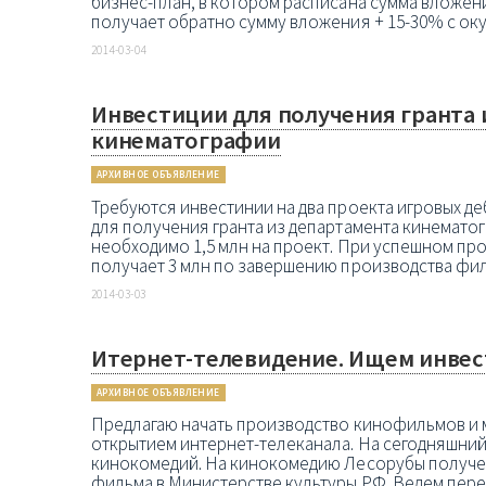
бизнес-план, в котором расписана сумма вложен
получает обратно сумму вложения + 15-30% с оку
2014-03-04
Инвестиции для получения гранта 
кинематографии
АРХИВНОЕ ОБЪЯВЛЕНИЕ
Требуются инвестинии на два проекта игровых 
для получения гранта из департамента кинемато
необходимо 1,5 млн на проект. При успешном пр
получает 3 млн по завершению производства фил
2014-03-03
Итернет-телевидение. Ищем инвес
АРХИВНОЕ ОБЪЯВЛЕНИЕ
Предлагаю начать производство кинофильмов и
открытием интернет-телеканала. На сегодняшний
кинокомедий. На кинокомедию Лесорубы получе
фильма в Министерстве культуры РФ. Ведем пере