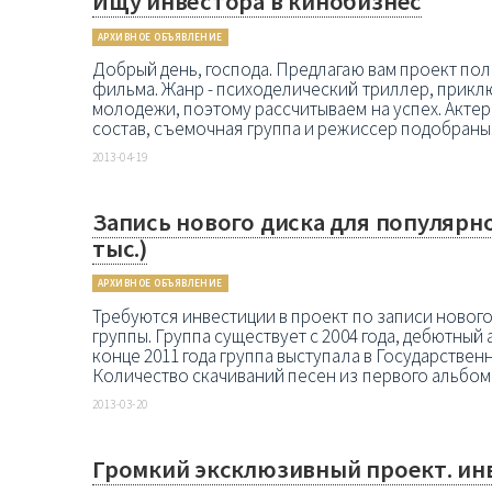
Ищу инвестора в кинобизнес
АРХИВНОЕ ОБЪЯВЛЕНИЕ
Добрый день, господа. Предлагаю вам проект п
фильма. Жанр - психоделический триллер, приклю
молодежи, поэтому рассчитываем на успех. Актер
состав, съемочная группа и режиссер подобраны. 
2013-04-19
Запись нового диска для популярно
тыс.)
АРХИВНОЕ ОБЪЯВЛЕНИЕ
Требуются инвестиции в проект по записи новог
группы. Группа существует с 2004 года, дебютный 
конце 2011 года группа выступала в Государстве
Количество скачиваний песен из первого альбома
2013-03-20
Громкий эксклюзивный проект. инв