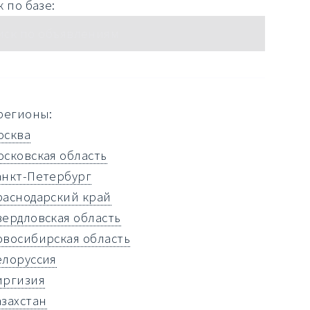
 по базе:
регионы:
осква
осковская область
анкт-Петербург
раснодарский край
вердловская область
овосибирская область
елоруссия
иргизия
азахстан