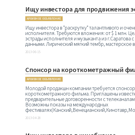
Ищу инвестора для продвижения э
АРХИВНОЕ ОБЪЯВЛЕНИЕ
Ищу инвестора в "раскрутку" талантливого и оче
исполнителя. Требуются вложения: от $ 1 млн. Ц
эстрады исполнителя и музыканта из г.Саратова
данными. Лирический мягкий тембр, мастерское в
2013-06-15
Спонсор на короткометражный фи
АРХИВНОЕ ОБЪЯВЛЕНИЕ
Молодой продакшн компании требуется спонсор
короткометражного фильма. Приглашены извест
предварительные договоренности с телеканалам
Возможны показы на международных
фестивалях(Канский,Венецианский,Кинотавр,Мо
2013-04-28