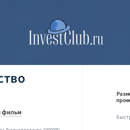
ство
Разм
прое
 фильм
Быст
а. Бюджет проекта: 1000000