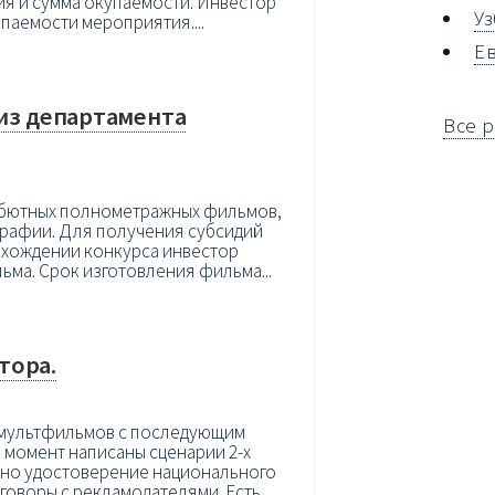
ия и сумма окупаемости. Инвестор
У
паемости мероприятия....
Е
из департамента
Все 
дебютных полнометражных фильмов,
графии. Для получения субсидий
охождении конкурса инвестор
ьма. Срок изготовления фильма...
тора.
 мультфильмов с последующим
 момент написаны сценарии 2-х
но удостоверение национального
говоры с рекламодателями. Есть