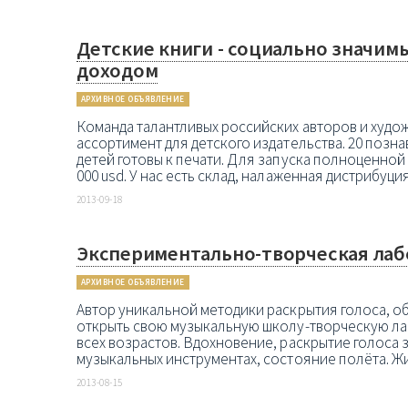
Детские книги - социально значим
доходом
АРХИВНОЕ ОБЪЯВЛЕНИЕ
Команда талантливых российских авторов и худо
ассортимент для детского издательства. 20 позн
детей готовы к печати. Для запуска полноценной
000 usd. У нас есть склад, налаженная дистрибуци
2013-09-18
Экспериментально-творческая ла
АРХИВНОЕ ОБЪЯВЛЕНИЕ
Автор уникальной методики раскрытия голоса, об
открыть свою музыкальную школу-творческую ла
всех возрастов. Вдохновение, раскрытие голоса за
музыкальных инструментах, состояние полёта. Жизн
2013-08-15