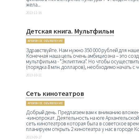
жела...
2013-11-16
Детская книга. Мультфильм
АРХИВНОЕ ОБЪЯВЛЕНИЕ
Здравствуйте. Нам нужно 350 000 рублей для наше
Конечная наша цель очень амбициозна – это соз
мультфильма - "Эклиптика". Но чтобы осуществит
(порядка 8 млн. долларов), необходимо начать с ч
2013-10-11
Сеть кинотеатров
АРХИВНОЕ ОБЪЯВЛЕНИЕ
Добрый день. Предлагаем вам к вниманию вложен
-кинопрокат. Деятельность на юге Архангельской
сеть кинотеатров которая была в советское врем
планируем открыть 2 кинотеатра у нас в городе Ко
2013-09-27