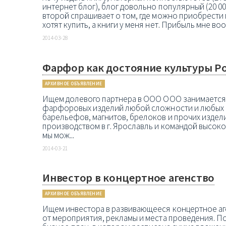
интернет блог), блог довольно популярный (20 00
второй спрашивает о том, где можно приобрести 
хотят купить, а книги у меня нет. Прибыль мне воо
2014-03-28
Фарфор как достояние культуры Р
АРХИВНОЕ ОБЪЯВЛЕНИЕ
Ищем долевого партнера в ООО ООО занимается
фарфоровых изделий любой сложности и любых ра
барельефов, магнитов, брелоков и прочих издел
производством в г. Ярославль и командой высо
мы мож...
2014-03-21
Инвестор в концертное агенство
АРХИВНОЕ ОБЪЯВЛЕНИЕ
Ищем инвестора в развивающееся концертное аге
от мероприятия, рекламы и места проведения. П