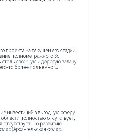
го проекта на текущей его стадии.
дание полнометражного 3d
ь столь сложную и дорогую задачу
его-то более подъемног...
ие инвестиций в выгодную сферу
 области полностью отсутствует,
я отсутствует. По развитию
тлас (Архангельская облас...