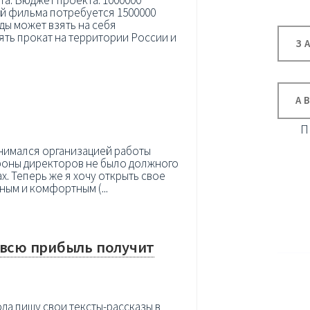
й фильма потребуется 1500000
ды может взять на себя
ть прокат на территории России и
З
А
П
занимался организацией работы
ороны директоров не было должного
х. Теперь же я хочу открыть свое
ным и комфортным (...
 всю прибыль получит
ода пишу свои тексты-рассказы в