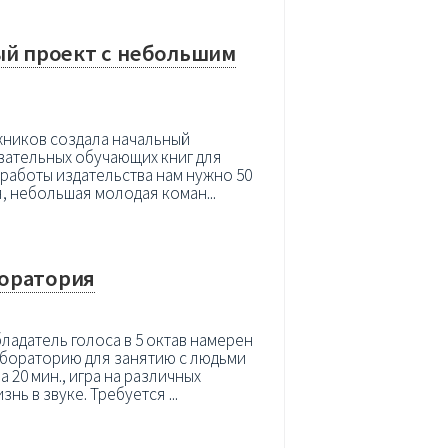
ый проект с небольшим
жников создала начальный
авательных обучающих книг для
 работы издательства нам нужно 50
я, небольшая молодая коман...
боратория
ладатель голоса в 5 октав намерен
бораторию для занятию с людьми
 20 мин., игра на различных
ь в звуке. Требуется ...