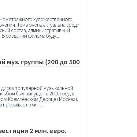
олнометражного художественного
чения. Тема очень актуальна среди
ский состав, административный
В создании фильма буду...
й муз. группы (200 до 500
о диска популярной музыкальной
альбом был выпущен в 2010 году, в
нном Кремлёвском Дворце (Москва).
 превышает 5 млн...
естиции 2 млн. евро.