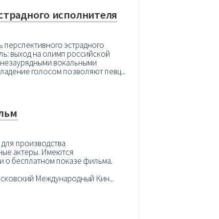
страдного исполнителя
нь перспективного эстрадного
ель: выход на олимп российской
 с незаурядными вокальными
ладение голосом позволяют певц...
льм
 для производства
ные актеры. Имеются
и о бесплатном показе фильма.
сковский Международный Кин...