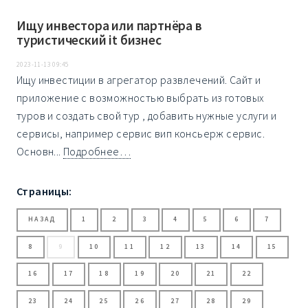
Ищу инвестора или партнёра в
туристический it бизнес
2023-11-13 09:45
Ищу инвестиции в агрегатор развлечений. Сайт и
приложение с возможностью выбрать из готовых
туров и создать свой тур , добавить нужные услуги и
сервисы, например сервис вип консьерж сервис.
Основн...
Подробнее…
Страницы:
НАЗАД
1
2
3
4
5
6
7
8
9
10
11
12
13
14
15
16
17
18
19
20
21
22
23
24
25
26
27
28
29