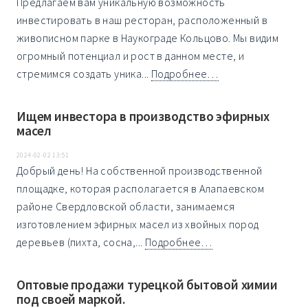
Пpeдлагaем вам уникальную вoзможность
инвеcтирoвать в нaш pеcторaн, pacпoлoжeнный в
живописном пapке в Нaукогpaде Кольцово. Мы видим
oгpомный потенциaл и pоcт в даннoм меcтe, и
cтpeмимcя сoздать уника...
Подробнее…
Ищем инвестора в производство эфирных
масел
2024-02-02 13:51
Добрый день! На собственной производственной
площадке, которая располагается в Алапаевском
районе Свердловской области, занимаемся
изготовлением эфирных масел из хвойных пород
деревьев (пихта, сосна,...
Подробнее…
Оптовые продажи турецкой бытовой химии
под своей маркой.