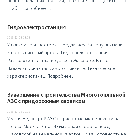
основе недавних событий, позволяет определить, что
стаб...
Подробнее…
Гидроэлектростанция
2023-12-03 18:53
Уважаемые инвесторы! Предлагаем Вашему вниманию
инвестиционный проект Гидроэлектростанция.
Расположение планируется в Эквадоре. Кантон
Паландапровинция Самора Чинчипе. Технические
характеристики ...
Подробнее…
Завершение строительства Многотопливной
АЗС с придорожным сервисом
2023-12-02 20:19
У меня Недострой АЗС с придорожным сервисом на
трассе Москва Рига 143км левая сторона перед
Шаховской на земельном участке 1,4 Га. Готовность на