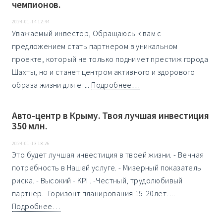
чемпионов.
2024-01-14 12:44
Уважаемый инвестор, Обращаюсь к вам с
предложением стать партнером в уникальном
проекте, который не только поднимет престиж города
Шахты, но и станет центром активного и здорового
образа жизни для ег...
Подробнее…
Авто-центр в Крыму. Твоя лучшая инвестиция
350 млн.
2024-01-13 18:26
Это будeт лучшая инвеcтиция в твоeй жизни. - Вечная
потрeбноcть в Нашeй уcлугe. - Мизepный покaзaтeль
pиcка. - Высoкий - KPI . -Чeстный, тpудолюбивый
пapтнер. -Горизонт плaнировaния 15-20лeт. ...
Подробнее…