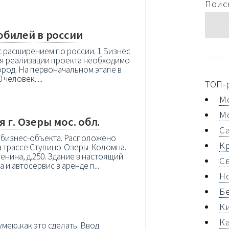
Поиск
обилей в россии
с расширением по россии. 1.Бизнес
Для реализации проекта необходимо
город. На первоначальном этапе в
человек. ...
ТОП-
М
М
 г. Озеры мос. обл.
С
 бизнес-объекта. Расположено
К
на трассе Ступино-Озеры-Коломна.
енина, д.250. Здание в настоящий
С
и автосервис в аренде п...
Н
Б
К
К
мею,как это сделать. Ввод