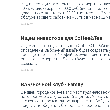
Ищу инвестиции на открытие галокамеры для нас
30 кв. м. галокамеры - 700.000 руб. (вместе с галоге
цокольный этаж в месяц - 30-33 тыс в мес. на 12 мес.
обслуживающего работника - 30 тыс в мес на 12 мес. 
2015-12-07
Ищем инвестора для Coffee&Tea
Ищем инвестора для стильного Coffee&Tea&Wine.
определены. Выбранный дизайн будет создавать у
проведенное в нашей кофейне, будет приятным 
обязательно вернется.Дизайн будет выполнен в 
создаст...
2015-11-28
BAR/ночной клуб - Family
В нашем городе крайне мало мест, куда человек 
не говоря уже о отдыхе семей с детьми. Мы хоти
вложения в перспективное направление BAR для 
придти и пообедать либо провести переговоры в 