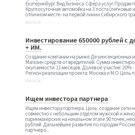
Екатеринбург Вид бизнеса: Сфера услуг Продам 
Круглосуточная автомойка на 3 поста (легковые и
отличном месте- на первой линии Сибирского тра
2016-01-22
Инвестирование 650000 рублей с д
+ ИМ.
Создание компании на рынке Дезинсекционных и
Магазин средств от вредителей. Сумма инвестиров
окупаемости: 11 месяцев. Долевое участие: 20% 
Регион реализации проекта: Москва и М.О Цель пр
2016-01-16
Ищем инвестора партнера
Ищем инвестора партнера. Цель: создание сети 
совместно с небольшим отделом мужской и жен
парикмахерских на начальном этапе 90 точек, не
рублей. Дальнейшее развитие по городам России
партнеро...