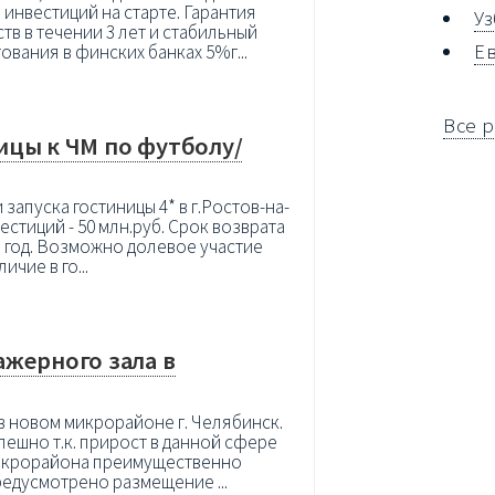
инвестиций на старте. Гарантия
У
тв в течении 3 лет и стабильный
Е
вания в финских банках 5%г...
Все 
ицы к ЧМ по футболу/
апуска гостиницы 4* в г.Ростов-на-
стиций - 50 млн.руб. Срок возврата
 в год. Возможно долевое участие
чие в го...
жерного зала в
в новом микрорайоне г. Челябинск.
пешно т.к. прирост в данной сфере
микрорайона преимущественно
едусмотрено размещение ...