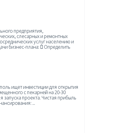
льного предприятия,
ческих, слесарных и ремонтных
посреднических услуг населению и
ачи бизнес-плана:  Определить
рополь ищет инвестиции для открытия
ещенного с пекарней на 20-30
ля запуска проекта. Чистая прибыль
ансирования: ...