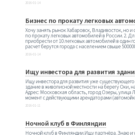
2016-01-14
Бизнес по прокату легковых автом
Хочу занять рынок Хабаровск, Владивосток, но и 
по прокату легковых автомобилей­ в России. 2. 
при­обрести от 10 легковых автомобилей в оди­н 
расче­т берутся города с населением свыше 5000­00 
2016-01-14
Ищу инвестора для развития здания
Ищу инвестора для развития уже существующего
здание в живописной местности на берегу Оки, 
Адрес: Московская область, город Озеры, улица Л
момент с действующими арендаторами (автомойка 
2016-01-11
Ночной клуб в Финляндии
Ночной клуб в Финляндии.Ищу партнёра. Знаю и у