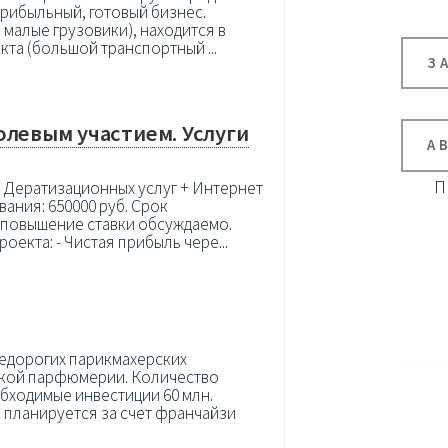
прибыльный, готовый бизнес.
 малые грузовики), находится в
кта (большой транспортный ...
З
олевым участием. Услуги
А
П
 Дератизационных услуг + Интернет
ания: 650000 руб. Срок
- повышение ставки обсуждаемо.
оекта: - Чистая прибыль чере...
недорогих парикмахерских
ской парфюмерии. Количество
обходимые инвестиции 60 млн.
 планируется за счет франчайзи