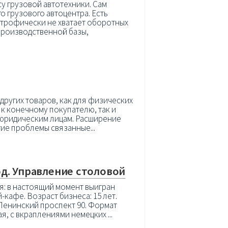
 грузовой автотехники. Сам
 грузового автоцентра. Есть
строфически не хватает оборотных
производственной базы,
других товаров, как для физических
 к конечному покупателю, так и
 юридическим лицам. Расширение
ие проблемы связанные...
од. Управление столовой
я: в настоящий момент выигран
кафе. Возраст бизнеса: 15 лет.
Ленинский проспект 90. Формат
я, с вкраплениями немецких ...