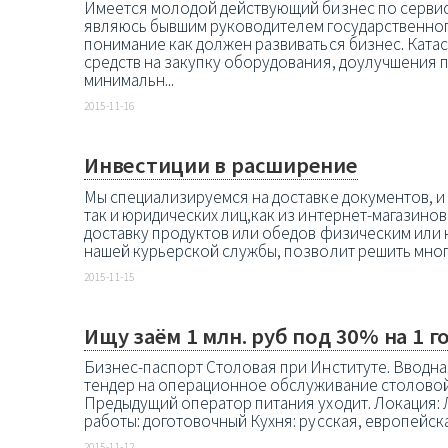
Имеется молодой действующий бизнес по сервису
являюсь бывшим руководителем государственного
понимание как должен развиваться бизнес. Ката
средств на закупку оборудования, доулучшения 
минимальн...
2015-11-16
Инвестиции в расширение
Мы специализируемся на доставке документов, и 
так и юридических лиц,как из интернет-магазинов
доставку продуктов или обедов физическим или
нашей курьерской службы, позволит решить мног
2015-11-15
Ищу заём 1 млн. руб под 30% на 1 г
Бизнес-паспорт Столовая при Институте. Вводна
тендер на операционное обслуживание столовой-
Предыдущий оператор питания уходит. Локация: 
работы: доготовочный Кухня: русская, европейска
2015-11-12