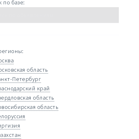
 по базе:
регионы:
осква
осковская область
анкт-Петербург
раснодарский край
вердловская область
овосибирская область
елоруссия
иргизия
азахстан