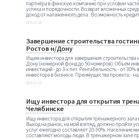
партнёра в финскую компанию при условии части 
успеха и порядочности. Возврат вложенных средс
доход от налаженного дела . Возможность кредито
2015-12-25
Завершение строительства гостин
Ростов н/Дону
Ищем инвестора для завершения строительства и з
Дону (номерной фонд до 50 номеров). Объем инве
инвестиций - до 3-х лет. Рентабельность - от 30%
инвестора в бизнесе. Преимущества проекта: - нали
2015-12-25
Ищу инвестора для открытия трена
Челябинске
Ищу инвестора для открытия тренажерного зала 
Выход на рынок, на мой взгляд, должно пройти ус
услуг ежегодно составляет 20-30%. Население 
составляют молоды люди. В тренажерном зале пр