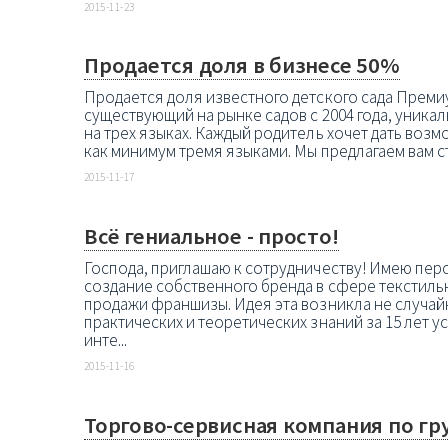
2015-11-23
Продается доля в бизнесе 50%
Продается доля известного детского сада Премиу
существующий на рынке садов с 2004 года, уника
на трех языках. Каждый родитель хочет дать воз
как минимум тремя языками. Мы предлагаем вам ст
2015-11-17
Всё гениальное - просто!
Господа, приглашаю к сотрудничеству! Имею пер
создание собственного бренда в сфере текстил
продажи франшизы. Идея эта возникла не случай
практических и теоретических знаний за 15 лет 
инте...
2015-11-16
Торгово-сервисная компания по г