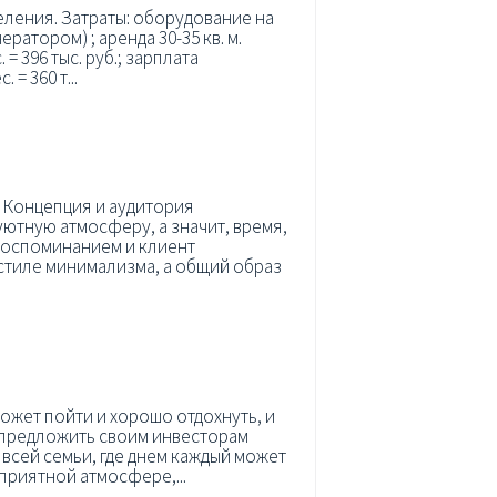
еления. Затраты: оборудование на
нератором) ; аренда 30-35 кв. м.
 = 396 тыс. руб.; зарплата
= 360 т...
 Концепция и аудитория
ютную атмосферу, а значит, время,
воспоминанием и клиент
стиле минимализма, а общий образ
может пойти и хорошо отдохнуть, и
м предложить своим инвесторам
всей семьи, где днем каждый может
приятной атмосфере,...