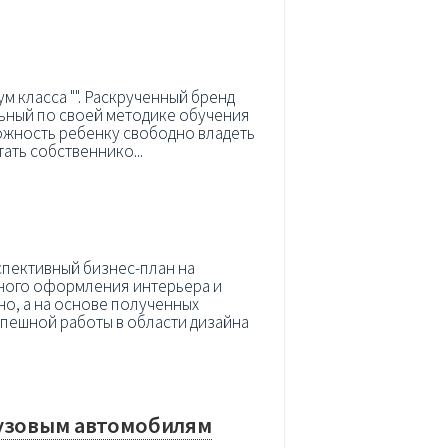
м класса "". Раскрученный бренд
льный по своей методике обучения
можность ребенку свободно владеть
ать собственнико...
спективный бизнес-план на
ьного оформления интерьера и
но, а на основе полученных
успешной работы в области дизайна
рузовым автомобилям