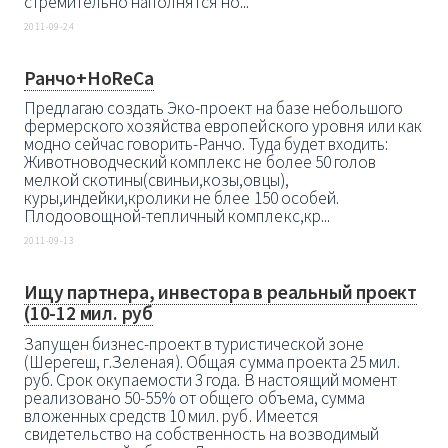
стремительно наполнятся но...
2011-09-24
Ранчо+HoReCa
Предлагаю создать Эко-проект на базе небольшого
фермерского хозяйства европейского уровня или как
модно сейчас говорить-Ранчо. Туда будет входить:
Животноводческий комплекс не более 50 голов
мелкой скотины(свиньи,козы,овцы),
куры,индейки,кролики не блее 150 особей.
Плодоовощной-тепличный комплекс,кр...
2011-09-13
Ищу партнера, инвестора в реальный проект
(10-12 мил. руб
Запущен бизнес-проект в туристической зоне
(Шерегеш, г.Зеленая). Общая сумма проекта 25 мил.
руб. Срок окупаемости 3 года. В настоящий момент
реализовано 50-55% от общего объема, сумма
вложенных средств 10 мил. руб. Имеется
свидетельство на собственность на возводимый