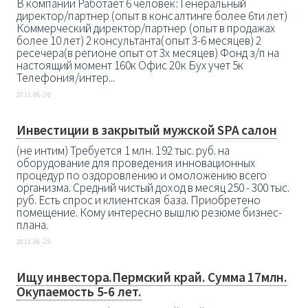
В компании Работает 6 человек: Генеральный
директор/партнер (опыт в консалтинге более 6ти лет)
Коммерческий директор/партнер (опыт в продажах
более 10 лет) 2 консультанта(опыт 3-6 месяцев) 2
ресечера(в регионе опыт от 3х месяцев) Фонд з/п на
настоящий момент 160к Офис 20к Бух учет 5к
Телефония/интер...
2011-06-30
Инвестиции в закрытый мужской SPA салон
(не интим) Требуется 1 млн. 192 тыс. руб. на
оборудование для проведения инновационных
процедур по оздоровлению и омоложению всего
организма. Средний чистый доход в месяц 250 - 300 тыс.
руб. Есть спрос и клиентская база. Приобретено
помещение. Кому интересно вышлю резюме бизнес-
плана.
2011-06-29
Ищу инвестора.Пермский край. Сумма 17млн.
Окупаемость 5-6 лет.