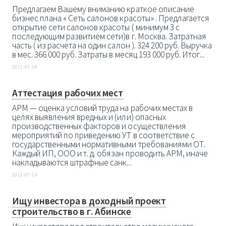
Предлагаем Вашему вниманию краткое описание
бизнес плана « Сеть салонов красоты» . Предлагается
открытие сети салонов красоты ( минимум 3 с
последующим развитием сети)в г. Москва. Затратная
часть ( из расчета на один салон ). 324 200 руб. Выручка
в мес. 366 000 руб. Затраты в месяц 193 000 руб. Итог...
2011-07-18
Аттестация рабочих мест
АРМ — оценка условий труда на рабочих местах в
целях выявления вредных и (или) опасных
производственных факторов и осуществления
мероприятий по приведению УТ в соответствие с
государственными нормативными требованиями ОТ.
Каждый ИП, ООО и т. д. обязан проводить АРМ, иначе
накладываются штрафные санк...
2011-07-14
Ищу инвестора в доходный проект
строительство в г. Абинске