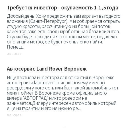
Требуется инвестор - окупаемость 1-1,5 года
Добрый день! Хочу предложить вам вариант выгодного
вложения (Санкт-Петербург). Мы собираемся открыть
студию красоты, рассчитанную на большой поток
клиентов. Уже есть своя наработанная база клиентов.
Студия будет находиться в хорошом месте, недалеко
от станции метро, ее будет очень легко найти.
Помещ...
2011-08-19
Автосервис Land Rover Воронеж
Ищу партнера инвестора для открытия в Воронеже
автосервиса land rover.Поясню почему именно
ровер,если у кого есть или был такой автомобиль тот
меня поймет.В Воронеже кроме официального
дилера "АВТОГРАД" никто ровером не
занимается.Дилеру интересен автомобиль который
еще на гарантии и его не нужно ре...
2011-08-15