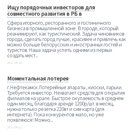
Ищу порядочных инвесторов для
совместного развития в РБ в
Сфера игорного, ресторанного и гостиничного
бизнеса в промышленной зоне. В городе, который
реанимируют, как туристический. Задача чиновников
города, сделать город лучше, красивее и привлечь как
можно больше белорусских и иностранных гостей и
туристов. Наша задача успеть одними из первых
создать мест...
2011-08-25
Моментальная лотерея
г.Нефтекамск Лотерейные апараты , киоски, ларьки.
Требуется инвестор. Нехватает средств для открытия
филиалов на урале. Быстрое окупаемость в среднем
один месяц, благодаря аренде 1200р/шт. в месяц,
нужна только резетка 220вт и сим карта (для
интернета). Пока конкурентов мало, но уже
появляюся! Можно...
2011-08-22