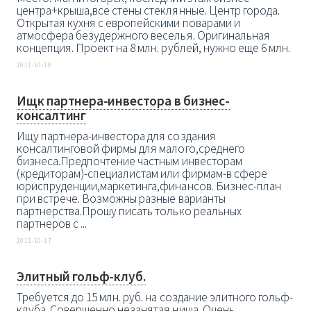
центра+крыша,все стены стеклянные. Центр города.
Открытая кухня с европейскими поварами и
атмосфера безудержного веселья. Оригинальная
концепция. Проект на 8 млн. рублей, нужно еще 6 млн.
2011-10-18
Ищк партнера-инвестора в бизнес-
консалтинг
Ищу партнера-инвестора для создания
консалтинговой фирмы для малого,среднего
бизнеса.Предпочтение частным инвесторам
(кредиторам)-специалистам или фирмам-в сфере
юриспруденции,маркетинга,финансов. Бизнес-план
при встрече. Возможны разные варианты
партнерства.Прошу писать только реальных
партнеров с ...
2011-10-17
Элитный гольф-клуб.
Требуется до 15 млн. руб. на создание элитного гольф-
клуба. Совершенно незанятая ниша. Очень