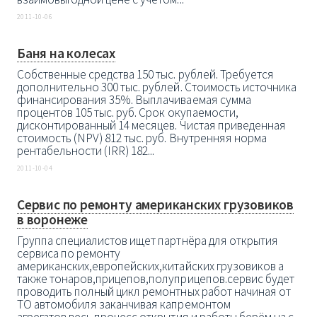
2011-10-06
Баня на колесах
Собственные средства 150 тыс. рублей. Требуется
дополнительно 300 тыс. рублей. Стоимость источника
финансирования 35%. Выплачиваемая сумма
процентов 105 тыс. руб. Срок окупаемости,
дисконтированный 14 месяцев. Чистая приведенная
стоимость (NPV) 812 тыс. руб. Внутренняя норма
рентабельности (IRR) 182...
2011-10-04
Сервис по ремонту американских грузовиков
в воронеже
Группа специалистов ищет партнёра для открытия
сервиса по ремонту
американских,европейских,китайских грузовиков а
также тонаров,прицепов,полуприцепов.сервис будет
проводить полный цикл ремонтных работ начиная от
ТО автомобиля заканчивая капремонтом