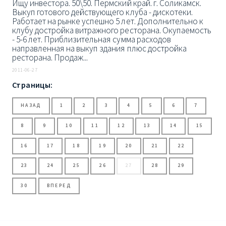
Ищу инвестора. 50\50. Пермский край. г. Соликамск.
Выкуп готового действующего клуба - дискотеки.
Работает на рынке успешно 5 лет. Дополнительно к
клубу достройка витражного ресторана. Окупаемость
- 5-6 лет. Приблизительная сумма расходов
направленная на выкуп здания плюс достройка
ресторана. Продаж...
2011-06-27
Страницы:
НАЗАД
1
2
3
4
5
6
7
8
9
10
11
12
13
14
15
16
17
18
19
20
21
22
23
24
25
26
27
28
29
30
ВПЕРЕД