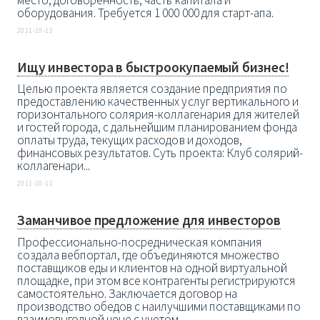
место, договоренность, часть капитала и
оборудования. Требуется 1 000 000 для старт-апа.
2011-10-13
Ищу инвестора в быстроокупаемый бизнес!
Целью проекта является создание предприятия по
предоставлению качественных услуг вертикального и
горизонтального солярия-коллагенария для жителей
и гостей города, с дальнейшим планированием фонда
оплаты труда, текущих расходов и доходов,
финансовых результатов. Суть проекта: Клуб солярий-
коллагенари...
2011-10-11
Заманчивое предложение для инвесторов
Профессионально-посредническая компания
создала вебпортал, где объединяются множество
поставщиков еды и клиентов на одной виртуальной
площадке, при этом все контрагенты регистрируются
самостоятельно. Заключается договор на
производство обедов с наилучшими поставщиками по
взаимовыгодной цене с учетом...