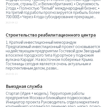
Россия, страны ЕС и Великобритания). • Окупаемость
2 года. • Полностью *белый* международный бизнес. •
На третий год работы прогнозируется прибыль более
700 000$ • Через 4 года субсидирование прекращае...
2023-04-12
Строительство реабилитационного центра
1. Краткий инвестиционный меморандум
Предлагаемый инвестиционный проект основывается
на действующем предприятии Гостевой дом Звездный
в поселке городского типа Курортное у подножия
вулкана Карадаг. На восточном побережье Крыма.
Гостиницы сегодня является очень актуальным и
перспективным делом, разви...
2023-02-21
Выездная служба
Стартап (Идея + модель). Территория работы
предприятия Москва и ближайшее подмосковье:
Инициатор проекта Руководитель отдела маркетинга
крупнейшего холдинга по лечению алко, нарко, психо-