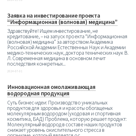
2024-11-19
Заявка на инвестирование проекта
“Информационная (волновая) медицина”
Здравствуйте! Ищем инвестирование, не
кредитование, – на запуск проекта “Информационная
(волновая) медицина” за авторством Академика
Российской Академии Естественных Наук и Академии
медико-технических наук, доктора технических наук В.
Л. Современная медицина в основном лечит
последствия конкретных...
2024-07-01
Инновационная омолаживающая
водородная продукция
Суть бизнес-идеи: Производство уникальных
продуктов для здоровья и красоты обогащеных
молекулярным водородом (уходовая и спортивная
космитика, БАД) Проблема, которую решает продукт:
Молекулярный водород в составе наших продуктов
снижает уровень окислительного стресса в
организме, который является ос...