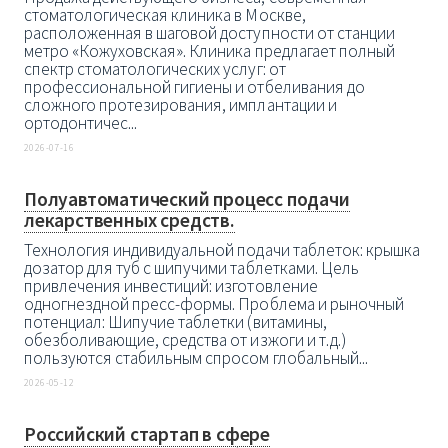
стоматологическая клиника в Москве,
расположенная в шаговой доступности от станции
метро «Кожуховская». Клиника предлагает полный
спектр стоматологических услуг: от
профессиональной гигиены и отбеливания до
сложного протезирования, имплантации и
ортодонтичес...
2026-07-16
Полуавтоматический процесс подачи
лекарственных средств.
Технология индивидуальной подачи таблеток: крышка
дозатор для туб с шипучими таблетками. Цель
привлечения инвестиций: изготовление
одногнездной пресс-формы. Проблема и рыночный
потенциал: Шипучие таблетки (витамины,
обезболивающие, средства от изжоги и т. д.)
пользуются стабильным спросом глобальный...
2026-05-12
Российский стартап в сфере