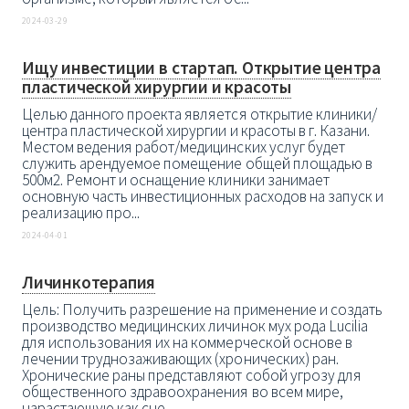
2024-03-29
Ищу инвестиции в стартап. Открытие центра
пластической хирургии и красоты
Целью данного проекта является открытие клиники/
центра пластической хирургии и красоты в г. Казани.
Местом ведения работ/медицинских услуг будет
служить арендуемое помещение общей площадью в
500м2. Ремонт и оснащение клиники занимает
основную часть инвестиционных расходов на запуск и
реализацию про...
2024-04-01
Личинкотерапия
Цель: Получить разрешение на применение и создать
производство медицинских личинок мух рода Lucilia
для использования их на коммерческой основе в
лечении труднозаживающих (хронических) ран.
Хронические раны представляют собой угрозу для
общественного здравоохранения во всем мире,
нарастающую как сне...