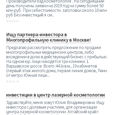
Производители бад косметология . На сегодняшний
день получены заявки на 2019 год на сумму более 50
млн руб . При себестоимости .заготовки около 10 млн
руб Без инвестиций я см...
2019-04-03
Ищу партнера-инвестора в
Многопрофильную клинику в Москве!
Предлагаю рассмотреть предложение по продаже
многопрофильных медицинских центров, либо
вхождении в долю в действующий бизнес с прибылью.
На одном юр. лице находятся три клиники: 1.
Варшавское шоссе. Всего :441кв.м., 19 кабинетов
(первый этаж жилого дома, первая линия домов, 7мин.
от метро Южная пешк...
2019-02-18
инвестиции в центр лазерной косметологии
Здравствуйте, меня зовут Юлия Владимировна. Ищу
инвестора с долевым участием, для организации
центра лазерной косметологии. Алтайский край г