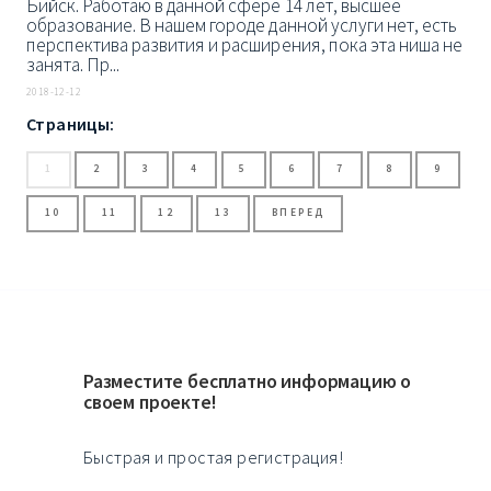
Бийск. Работаю в данной сфере 14 лет, высшее
образование. В нашем городе данной услуги нет, есть
перспектива развития и расширения, пока эта ниша не
занята. Пр...
2018-12-12
Страницы:
1
2
3
4
5
6
7
8
9
10
11
12
13
ВПЕРЕД
Разместите бесплатно информацию о
своем проекте!
Быстрая и простая регистрация!