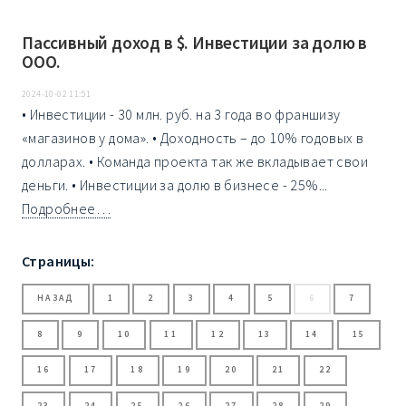
Пассивный доход в $. Инвестиции за долю в
ООО.
2024-10-02 11:51
• Инвестиции - 30 млн. руб. на 3 года во франшизу
«магазинов у дома». • Доходность – до 10% годовых в
долларах. • Команда проекта так же вкладывает свои
деньги. • Инвестиции за долю в бизнесе - 25%...
Подробнее…
Страницы:
НАЗАД
1
2
3
4
5
6
7
8
9
10
11
12
13
14
15
16
17
18
19
20
21
22
23
24
25
26
27
28
29