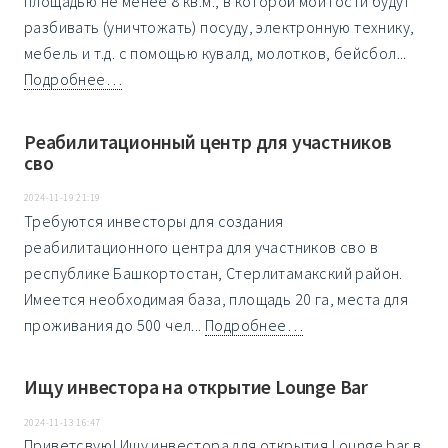
площадью не менее 8 кв.м., в которой мои гости будут
разбивать (уничтожать) посуду, электронную технику,
мебель и т.д. с помощью кувалд, молотков, бейсбол...
Подробнее…
Реабилитационный центр для участников
сво
2024-11-19 21:19
Требуются инвесторы для создания
реабилитационного центра для участников сво в
республике Башкортостан, Стерлитамакский район.
Имеется необходимая база, площадь 20 га, места для
проживания до 500 чел...
Подробнее…
Ищу инвестора на открытие Lounge Bar
2024-11-13 16:47
Приветсвую! Ищу инвестора для открытия Lounge bar в