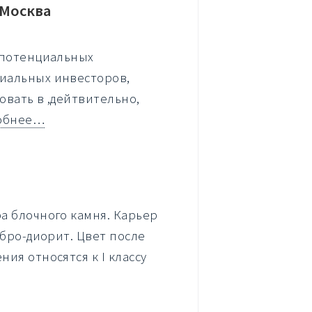
.Москва
 потенциальных
иальных инвесторов,
вать в ,дейтвительно,
обнее…
а блочного камня. Карьер
ббро-диорит. Цвет после
ия относятся к I классу