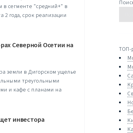
Поиск
 в сегменте "средний+" в
а 2 года, срок реализации
рах Северной Осетии на
ТОП-
М
М
ара земли в Дигорском ущелье
С
дельными треугольными
К
ми и кафе с планами на
С
Н
Б
щет инвестора
К
К