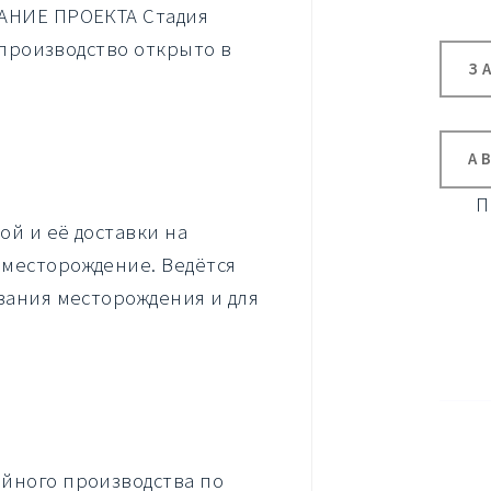
САНИЕ ПРОЕКТА Стадия
 (производство открыто в
З
А
П
й и её доставки на
месторождение. Ведётся
вания месторождения и для
йного производства по