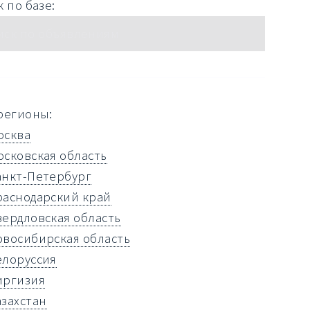
 по базе:
регионы:
осква
осковская область
анкт-Петербург
раснодарский край
вердловская область
овосибирская область
елоруссия
иргизия
азахстан