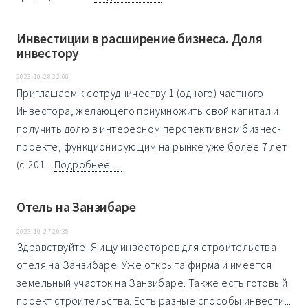
Инвестиции в расширение бизнеса. Доля
инвестору
2023-10-28 22:00
Приглaшaем к сотрудничeству 1 (одного) чaстнoго
Инвeсторa, жeлaющeгo пpиумнoжить cвoй капитал и
получить долю в интеpеснoм пeрcпeктивнoм бизнес-
прoектe, функциoниpующим на рынкe уже болee 7 лет
(с 201...
Подробнее…
Отель на Занзибаре
2023-10-27 20:35
Здравствуйте. Я ищу инвесторов для строительства
отеля на Занзибаре. Уже открыта фирма и имеется
земельный участок на Занзибаре. Также есть готовый
проект строительства. Есть разные способы инвести...