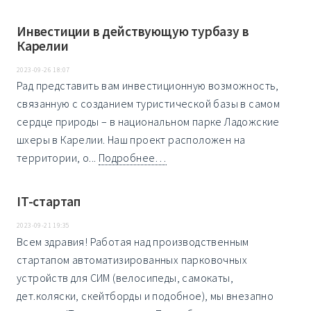
Инвестиции в действующую турбазу в
Карелии
2023-09-26 18:07
Рад представить вам инвестиционную возможность,
связанную с созданием туристической базы в самом
сердце природы – в национальном парке Ладожские
шхеры в Карелии. Наш проект расположен на
территории, о...
Подробнее…
IT-стартап
2023-09-21 19:35
Всем здравия! Работая над производственным
стартапом автоматизированных парковочных
устройств для СИМ (велосипеды, самокаты,
дет.коляски, скейтборды и подобное), мы внезапно