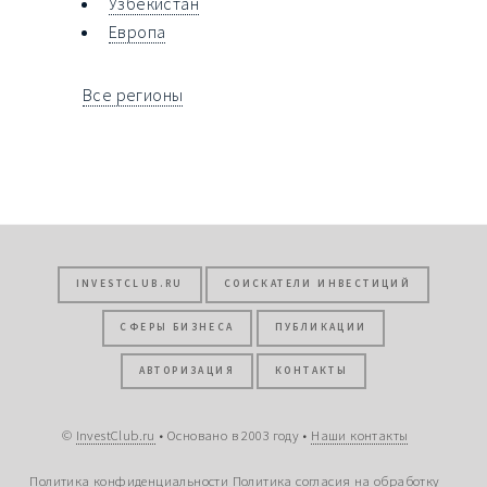
Узбекистан
Европа
Все регионы
INVESTCLUB.RU
СОИСКАТЕЛИ ИНВЕСТИЦИЙ
СФЕРЫ БИЗНЕСА
ПУБЛИКАЦИИ
АВТОРИЗАЦИЯ
КОНТАКТЫ
©
InvestClub.ru
• Основано в 2003 году •
Наши контакты
Политика конфиденциальности
Политика согласия на обработку